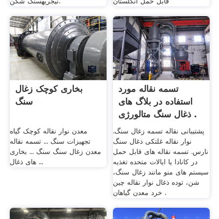
قابل حمل انگلستان
نیجریهسنگ شکن.
تسمه نقاله مورد
بخاری کوچک زغال
استفاده در بلاگ های
سنگ
ذغال سنگ متالورژی .
پشتیبانی نقاله تسمه زغال سنگ.
معدن نوار نقاله کوچک گیاه
نوار نقاله غلتکی ذغال سنگ
تجهیزات سنگ ... تسمه نقاله
نارس. تسمه نقاله های قابل حمل
معدن زغال سنگ سنگ ... بخاری
در کانادا یا ایالات متحده تغذیه
های ذغال ...
سیستم های منو مانند زغال سنگ،
شن، توده ذغال نوار نقاله چین
خرد معدن گیاهان .