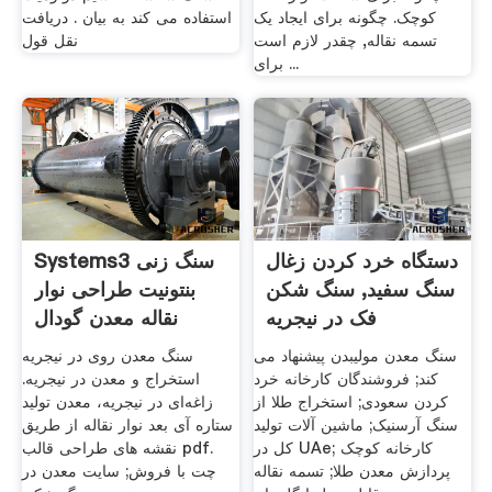
کوچک. چگونه برای ایجاد یک
استفاده می کند به بیان . دریافت
تسمه نقاله, چقدر لازم است
نقل قول
برای ...
دستگاه خرد کردن زغال
Systems3 سنگ زنی
سنگ سفید, سنگ شکن
بنتونیت طراحی نوار
فک در نیجریه
نقاله معدن گودال
سنگ معدن مولیبدن پیشنهاد می
سنگ معدن روی در نیجریه
کند; فروشندگان کارخانه خرد
استخراج و معدن در نیجریه.
کردن سعودی; استخراج طلا از
زاغه‌ای در نیجریه، معدن تولید
سنگ آرسنیک; ماشین آلات تولید
ستاره آی بعد نوار نقاله از طریق
کل در UAe; کارخانه کوچک
نقشه های طراحی قالب pdf.
پردازش معدن طلا; تسمه نقاله
چت با فروش; سایت معدن در