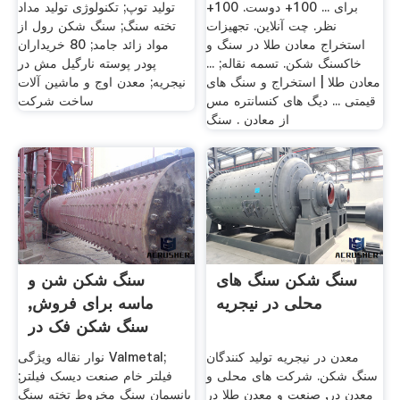
برای ... 100+ دوست. 100+
تولید توپ; تکنولوژی تولید مداد
نظر. چت آنلاین. تجهیزات
تخته سنگ; سنگ شکن رول از
استخراج معادن طلا در سنگ و
مواد زائد جامد; 80 خریداران
خاکسنگ شکن. تسمه نقاله; ...
پودر پوسته نارگیل مش در
معادن طلا | استخراج و سنگ های
نیجریه; معدن اوج و ماشین آلات
قیمتی ... دیگ های کنسانتره مس
ساخت شرکت
از معادن . سنگ
سنگ شکن سنگ های
سنگ شکن شن و
محلی در نیجریه
ماسه برای فروش,
سنگ شکن فک در
نیجریه
معدن در نیجریه تولید کنندگان
نوار نقاله ویژگی Valmetal;
سنگ شکن. شرکت های محلی و
فیلتر خام صنعت دیسک فیلتر;
معدن در, صنعت و معدن طلا در
پانسمان سنگ مخروط تخته سنگ