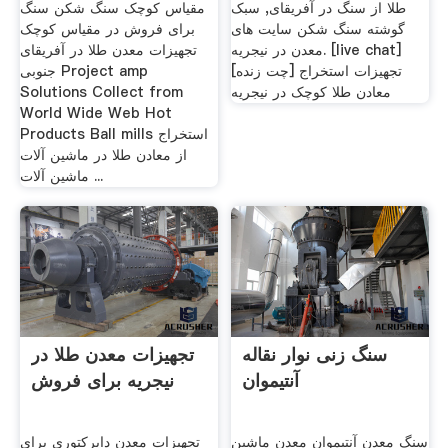
طلا از سنگ در آفریقای, سبک
مقیاس کوچک سنگ شکن سنگ
گوشته سنگ شکن سایت های
برای فروش در مقیاس کوچک
معدن در نیجریه. [live chat]
تجهیزات معدن طلا در آفریقای
[چت زنده] تجهیزات استخراج
جنوبی Project amp
معادن طلا کوچک در نیجریه
Solutions Collect from
World Wide Web Hot
Products Ball mills استخراج
از معادن طلا در ماشین آلات
ماشین آلات ...
سنگ زنی نوار نقاله
تجهیزات معدن طلا در
آنتیموان
نیجریه برای فروش
سنگ معدن آنتیموان معدن ماشین
تجهیزات معدن دایرکتوری برای