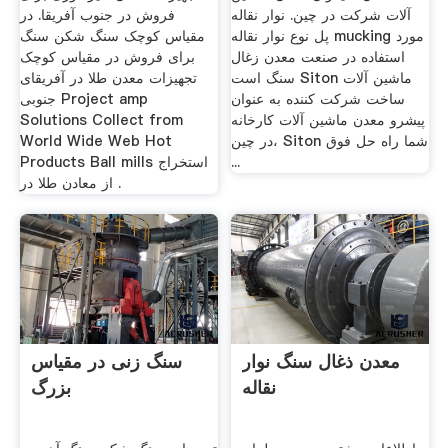
آلات شرکت در چین. نوار نقاله
فروش در جنوب آفریقا. در
پل نوع نوار نقاله mucking مورد
مقیاس کوچک سنگ شکن سنگ
استفاده در صنعت معدن زغال
برای فروش در مقیاس کوچک
سنگ است Siton ماشین آلات
تجهیزات معدن طلا در آفریقای
ساخت شرکت کننده به عنوان
جنوبی Project amp
پیشرو معدن ماشین آلات کارخانه
Solutions Collect from
در چین، Siton شما راه حل فوق
World Wide Web Hot
...
Products Ball mills استخراج
از معادن طلا در .
معدن ذغال سنگ نوار
سنگ زنی در مقیاس
نقاله
بزرگ