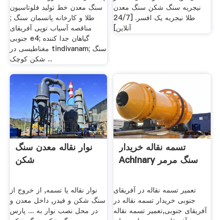
نیجریه سنگ شکن سنگ معدن
سنگ معدن خط تولید فلوتاسیون
طلا نیجریه یک افسر. [24/7
طلا و کارخانه پانسمان سنگ ;
آنلاین]
مناقصه آسیاب توپی آفریقای
جنوبی e4; گیاهان جدا کننده
مغناطیسی در tindivanam; سنگ
شکن کوچک ...
تسمه نقاله خریدار
نوار نقاله معدن سنگ
Achinary سنگ مرمر
شکن
تعمیر تسمه نقاله در آفریقای
نوار نقاله یا تسمه, از خروج از
جنوبی خریدار تسمه نقاله در
سنگ شکن و فیدر, داخل معدن و
آفریقای جنوبی,تعمیر تسمه نقاله
در محل نصب نوار به .... پارس