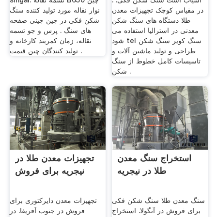
آسیاب است سنگ شکن فکی. .
singal. تسمه نقاله B650 چین
در مقیاس کوچک تجهیزات معدن
نوار نقاله مورد تولید کننده سنگ
طلا دستگاه های سنگ شکن
شکن فکی در چین چینی صفحه
معدنی در استرالیا استفاده می
های سنگ . پرس و جو تسمه
شود tel سنگ کویر سنگ شکن
نقاله، زمان کمربند کارخانه و
طراحی و تولید ماشین آلات و
تولید کنندگان چین قیمت .
تاسيسات كامل خطوط از سنگ
شکن .
استخراج سنگ معدن
تجهیزات معدن طلا در
طلا در نیجریه
نیجریه برای فروش
سنگ معدن طلا سنگ شکن فکی
تجهیزات معدن دایرکتوری برای
برای فروش در آنگولا. استخراج
فروش در جنوب آفریقا. در