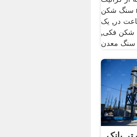
سنگ شکن raoja. هزینه سنگ
ر ساعت در, یک
 شکن فکی,
تر بانک