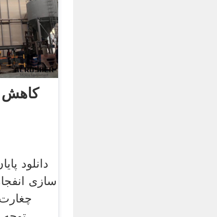
کاهش ه
دانلود پایا
سازی انفجا
چغارت 
توجه 