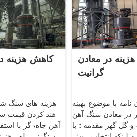
زینه در معادن
کاهش هزینه در
گرانیت
ن نامه با موضوع بهینه
هزینه های سنگ ش
ر در معادن سنگ آهن
هند کردن قیمت س
و گل گهر مقدمه : با
آهن چاه¬گز با استف
به اینکه انتخاب روش
سنگزنی راه . هزینه