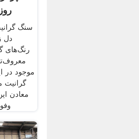
روز
سنگ گرانی
دل ز
رنگ‌های گو
معروف‌تر
موجود در ا
گرانیت م
معادن ای
وفور