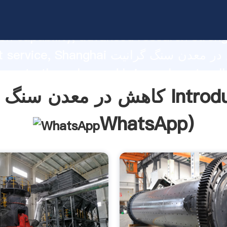
کاهش در معدن سنگ گرانیت ping strong
on capability, advanced research stren
excellent service, Shanghai کاهش در 
 create the value and bring values to all
rs.
رانیت Introduction(
WhatsApp
)