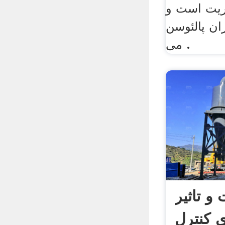
وریت است و
ان پالئوسن
می .
و تاثیر
 کنترل