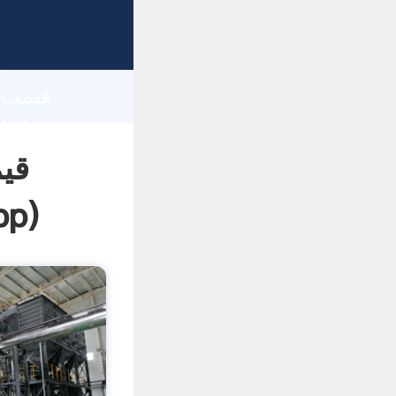
h
قی
pp
)