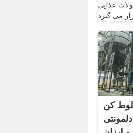
لات غذایی
لوط کن
دلمونتی DL 260 با
 ارزان