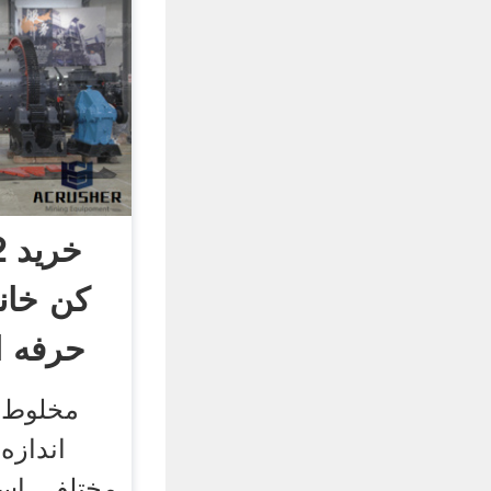
کن خان
حرفه ا
مخلوط ک
اندازه
مختلفی است.