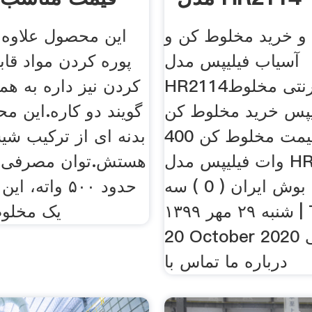
و خرید مخلوط کن و
این محصول علاوه 
آسیاب فیلیپس مدل
پوره کردن مواد قا
HR2114خرید اینترنتی مخلوط
کردن نیز داره به هم
یپس خرید مخلوط کن
گویند دو کاره.این م
فیلیپس قیمت مخلوط کن 400
بدنه ای از ترکیب شی
وات فیلیپس مدل HR2114 .
هستش.توان مصرفی ا
اینستاگرام بوش ایران ( 0 ) سه
حدود ۵۰۰ واته
شنبه ۲۹ مهر ۱۳۹۹ | Tuesday
یک مخلوط
20 October 2020 صفحه اصلی
درباره ما تماس با