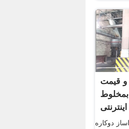
 و قیمت
ابمخلوط
نترنتی
ساز دوکاره