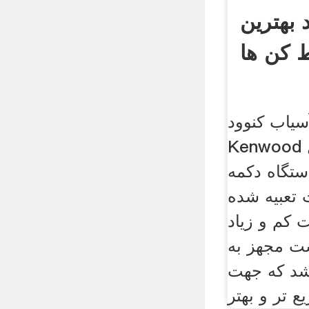
 بهترین
 کن ها
یاب کنوود
Kenwood مدل BL440 توان
دستگاه دکمه
تعبیه شده
کم و زیاد
ست مجهز به
شد که جهت
ع تر و بهتر