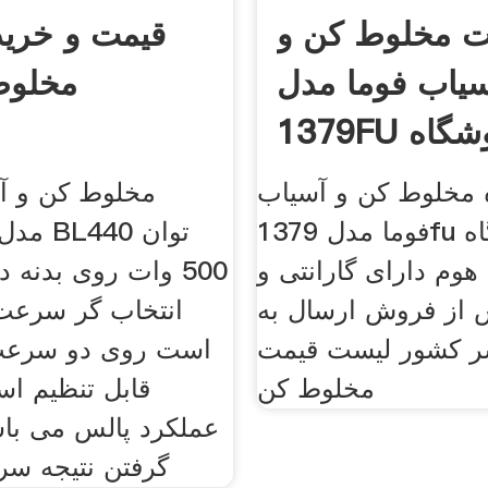
ت مخلوط کن و
قیمت و خرید
سیاب فوما مدل
مخلوط
1379FU فروشگاه
ارزان هوم
مخلوط کن و آسیاب
مخلوط کن و آس
فوما مدل 1379fu در فروشگاه
هوم دارای گارانتی و
500 وات روی بدنه 
از فروش ارسال به
انتخاب گر سرعت 
 کشور لیست قیمت
است روی دو سرعت 
مخلوط کن
قابل تنظیم ا
عملکرد پالس می با
گرفتن نتیجه سری