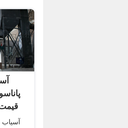
آس
قیمت
آسیاب م