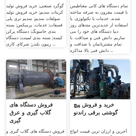
تمام دستگاه های کانی مغناطیس
گوگرد صنعتی; خرید فروش تولید
با قیمت مقرون به صرفه ساخته
کربنات سدیم; خرید فروش تولید
شدند. خدمات با تکنولوژی. با
سولفات سدیم; سدیم تری پلی
استفاده از جدیدترین متدهای روز
فسفات; خدمات. پرمیکس; بسته
دنیا دستگاه های خود را می
بندی جامبوبگ; دستگاه پرکن
سازیم. دانش فنی و صداقت. با
کیسه; بسته بندی لمینت; دستگاه
تمام مشتریانمان با صداقت و
ریبون بلندر; شرکای کاری ...
دانش فنی بالا مذاکره ...
خرید و فروش پیچ
فروش دستگاه های
گوشتی برقی راندنو
گلاب گیری و عرق
گیری
آخرین و ارزان ترین قیمت انواع
فروش دستگاه های گلاب گیری و