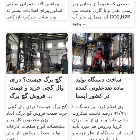
طبیعی که عموماً از مخازن زیر
وماشین آلات عمرانی صنعتی
زمینی نفتی و یا گازی بدست می
کشاورزیبرای اطلاعات بیشتر به
آید مقداری بخار آب CO2,H2S
وب سایت شرکت بازرگانی ...
وجود ...
ساخت دستگاه تولید
گچ برگ چیست؟ درای
ماده ضدعفونی کننده
وال گچی خرید و قیمت
در کشور ایسنا
فروش گچ برگ ...
وی اعلام کرد: این دستگاه تا
گچ برگ چیست؟ درای وال گچی،
۹۹/۹۹ درصد قابلیت میکروب
خرید قیمت فروش گچ برگ، ابعاد
زدایی دارد و برای از بین بردن
وزن مخصوص کاربرد و
کرونا ویروس هم مورد تایید
مشخصات انواع صفحات کارخانه
است. این دستگاه از نظر هزینه و
تولید صفحات روکش دار پیش
تولید ماده ضدعفونی بسیار
ساخته