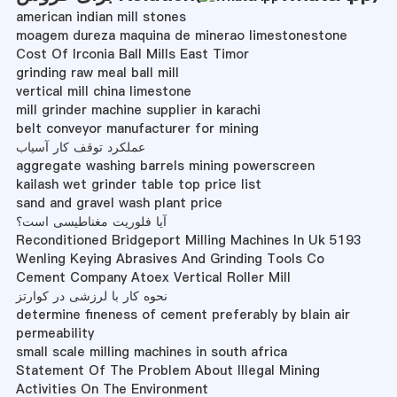
american indian mill stones
moagem dureza maquina de minerao limestonestone
Cost Of Irconia Ball Mills East Timor
grinding raw meal ball mill
vertical mill china limestone
mill grinder machine supplier in karachi
belt conveyor manufacturer for mining
عملکرد توقف کار آسیاب
aggregate washing barrels mining powerscreen
kailash wet grinder table top price list
sand and gravel wash plant price
آیا فلوریت مغناطیسی است؟
Reconditioned Bridgeport Milling Machines In Uk 5193
Wenling Keying Abrasives And Grinding Tools Co
Cement Company Atoex Vertical Roller Mill
نحوه کار با لرزشی در کوارتز
determine fineness of cement preferably by blain air
permeability
small scale milling machines in south africa
Statement Of The Problem About Illegal Mining
Activities On The Environment