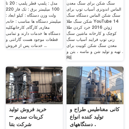
سنگ شکن برای سنگ معدن
مدل : پلمپ قطر پلمپ : 20 تا
الماس اندونزی آسیاب توپ برای
100 میلیمتر برق : تک فاز 220
سنگ شکن الماس دستگاه سنگ
ولت وزن دستگاه : کیلو ابعاد :
شکن سنگ طلا YouTube 14
میلیمتر دستگاه ها مناسب : خانه,
ژوئن 2016 خرد کردن طلا
مغازه, کارگاه, کارخانهکلیه
کوچک و کارخانه ماشین سنگ
دستگاه ها خدمات دارند و تمامی
زنی توپ فرایند آسیاب سنگ
قطعات موجود هست گارانتی و
معدن سنگ شکن کوبیت برای
خدمات پس از فروش ...
تهیه و تولید شن و ماسه ، بتن و .
RE
کانی مغناطیس طراح و
خرید فروش تولید
تولید کننده انواع
کربنات سدیم –
دستگاههای .
شرکت بتنا