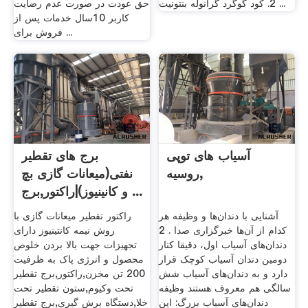
2. کود گوگرد گرانوله بنتونیت ...
حق عودت در صورت عدم رضایت
کاربر 10سال خدمات پس از
فروش برای ...
آسیاب های توپی
برج های تقطیر
روسیه,
نفتی(میعانات گازی بچ
و کانینیوز)|راکتور,برج ...
آشنایی با دندان‌ها و وظیفه هر
راکتور تقطیر میعانات گازی با
کدام از آن‌ها خبرگزاری صدا . 2
روش نیمه کانتینیوز دارای
دندان‌های آسیاب اول، دقیقا کنار
تجهیزات جهت بالا بردن خلوص
دومین دندان آسیاب کوچک قرار
محصول و انرژی پاک به ظرفیت
دارد و به دندان‌های آسیاب شش
200 تن مخزن,راکتور,برج تقطیر
سالگی هم معروف هستند وظیفه
تحت وکیوم,ستون تقطیر تحت
دندان‌های آسیاب بزرگ: این
خلا,دستگاه برش گیری,برج تقطیر