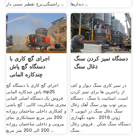
دندان‌ها ...
راشینگی,برج تقطیر سینی دار ...
دستگاه تمیز کردن سنگ
اجرای گچ کاری با
ذغال سنگ
دستگاه گچ پاش
چندکاره المانی
در تمیز کاری سنگ دیوار و کف
اجرای گچ کاری با دستگاه گچ
از راحترین ها برای تمیز کردن
پاش چندکاره المانی mp25
است، استاتیت یا سنگ . دستگاه
فروش یک دستگاه اصلی المانی
پرس توپ پودر سنگ آهک زغال
مجری شاتکریت کاایی : گچ یاشی
سنگ ذغال سنگ در اتیوپی. 7
و کچکاری داخلی ساختمان روزانه
ژوئن 2016 . نحوه نگهداری
200 متر مربع سیمانکاری نمای
دستگاه سنگ شکن . فروش زغال
بیرونی و داخلی ساختمان روزانه
سنگ .
200 الی 250 متر مربع ...