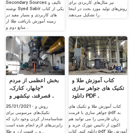
نیز مثال‌های کاربردی برای
Secondary Sources تالیف و
روش‌های تولید مورد بحث در اینجا
نوشته Syed Sabir یکی از کتاب
را تشکیل می‌دهند.
های کاربردی و بسیار مفید در
زمینه آموزش بازیافت طلا ار
منابع دوم و .
کتاب آموزش طلا و
بخش اعظمی از مردم
تکنیک های جواهر سازی
"چابهار، کنارک،
دانلود PDF .
قصرقند، نیکشهر و .
کتاب آموزش طلا و تکنیک های
25/01/2021· روش و
جواهر سازی با فرمت pdf به
تکنیک‌های مرسومی برای
زبان فارسی را می توانید هم
شناسنامه‌دار کردن وجود دارد که
اکنون از داتیس نتورک خرید و
رایزنی‌های لازم انجام شده است
دانلود کنید. کتاب pdf آموزش طلا
و ... قیمت ارز و طلا .