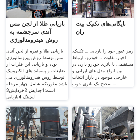
بایگانی‌های تکنیک بیت‌
بازیابی طلا از لجن مس
ران
آندی سرچشمه به
روش هیدرومتالورژی
رمز عبور خود را بازیابی ... تکنیک.
بازیابی طلا و نقره از لجن آندی
اخبار. تفاوت ... خودرو، ارتباط
مس توسط روش پیرومتالورژی
مستقیمی با باتری خودرو دارد، در
بوده و بازیابی این فلزات از
بین انواع مدل های ایرانی و
ضایعات و پسماند های الکترونیک
خارجی موجود در بازار انتخاب
توسط روش هیدرومتالورژی می
صحیح یک باتری خوب ...
باشد بطوریکه شامل چهار مرحله
است:1جدایش 2خردایش3
لیچینگ 4بازیابی