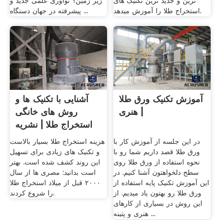
ترین و جدید ترین تکنیک های
زیر زمین؟ نوآوری علمی جدید و
استخراج طلا را آموزش میدهد.
پیشرفته در جهان دستگاه ...
آموزش تکنیک ورق طلا
آشنایی با تکنیک ها و
| هنری
روش های خانگی
استخراج طلا | نشریه
...
در این جلسه از آموزش کار با
هزینه استخراج طلا بسیار بالاست
ورق طلا قصد داریم شما رو با
و تکنیک های زیادی برای تسهیل
نحوه استفاده از ورق طلا روی
این روند کشف شده است. بهتر
سطح دلخواهتون آشنا کنیم. در
است بدانید: مصری ها از سال
این آموزش تکنیک پایه استفاده از
۲۰۰۰ قبل از میلاد استخراج طلا
ورق طلا رو بهتون یاد میدیم. از
را شروع کردند.
این روش در بسیاری از کارهای
هنری و پتینه ...