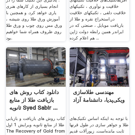
آفریقاتکنیک‌های خلاقیت تکنیکهای
. یادگیری این تکنیک شما را در
خلاقیت و نوآوری ، تکنیکهای
انجام بسیاری از کارهای هنری
خلاقیت دلفی ، تکنیکهای خلاقیت
یاری خواهد کرد. و همچنین با
در.استخراج نقره و طلا از
آموزش ورق طلا روی شیشه ،
بازیافت موبایل ، صنعتی که در
ورق مس روی چوب و ورق طلا
ایراندر همین رابطه دولت ژاپن
روی ظروف همراه شما خواهیم
هم اعلام کرده ...
بود.
مهندسی طلاسازی
دانلود کتاب روش های
ویکی‌پدیا، دانشنامهٔ آزاد
بازیافت طلا از منابع
ثانویه Syed Sabir ...
با توجه به اینکه اساس تکنیک‌های
کتاب روش های بازیافت و بازیابی
طلا و جواهر سازی در طول قرنها
طلا از منابع ثانویه ویرایش 1 اول
ثابت مانده‌است. زیورآلات قدیم
The Recovery of Gold from