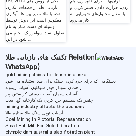
گران‌بها ... برای نگهداری، هم
09, 2019 یکی از روش های
زدن، حرارت دادن، فیلتر کردن و
بازیابی طلا از قطعات آبکاری
یا انتقال محلول‌های شیمیایی به
شده با طلا نظیر پین ها، آبکاری
کار می‌رود.
معکوس است این روش توسط
وسیله ای دست ساز به نام
سلول اسید سولفوریک انجام می
شود در این ...
تکنیک های بازیابی طلا Relation(
WhatsApp
)
gold mining claims for lease in alaska
دستگاهی که برای خرد کردن سنگ برای طلا استفاده می شود
راهنمای نمودار فیدر سیکلون آسیاب ریموند
آسیاب سیمان آسیاب دستی کریستین پیر
چقدر یک سیستم خرد کردن یک کارخانه گچ است
mining industry affects the economy
آسیاب توپی سنگ طلا ستاره طلا
Coal Mining In Pictorial Representation
Small Ball Mill For Gold Liberation
olympic dam australia slag flotation plant