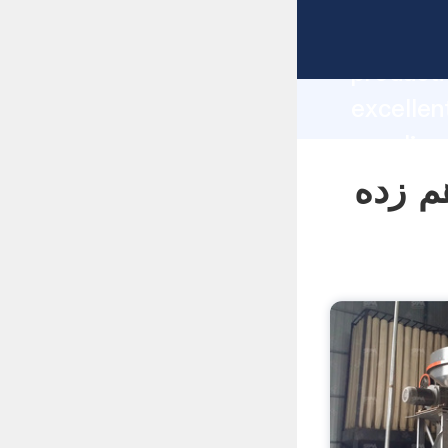
manufacturer Grasp
producti
وپ عمودی هم زده
supplier
custome