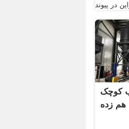
ين در پيوند
 کوچک
هم زده