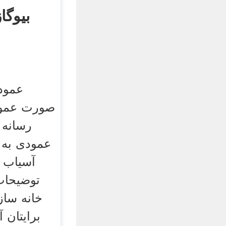
بیوگا
عمود
صورت عمود
رسانه 
عمودی به 
آسیاب ب
توضیحات 
خانه سا
برایتان 