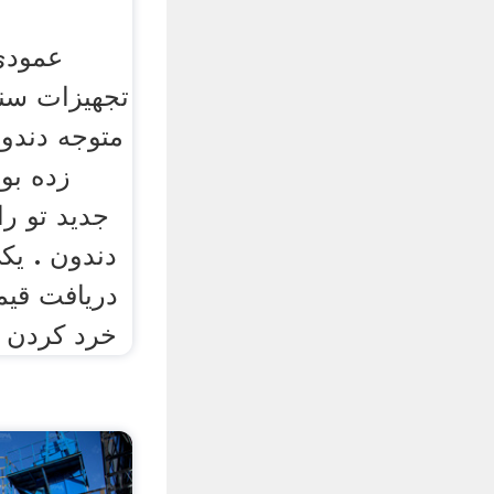
عمودی
تجهیزات سن
متوجه دندو
زده بود
جدید تو را
دندون . یک
دریافت قیم
خرد کردن ی