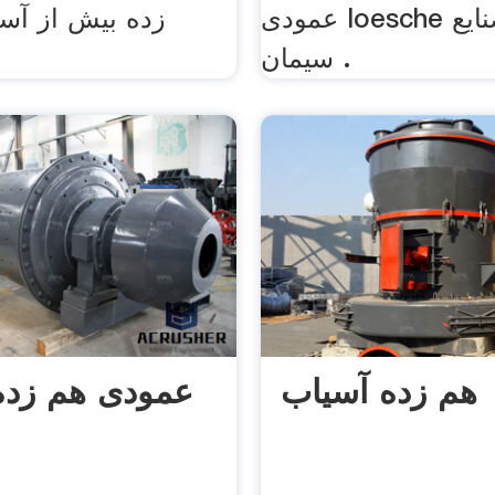
عمودی loesche برای صنایع
زده بیش از آسی
سیمان .
هم زده آسیاب
عمودی هم زده