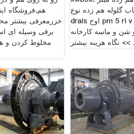
اب گلوله هم زده نوع
هم.فروشگاه این
drais اوج pm 5 rl v 6 ل هم
خزرمعرفی بیشتر م
 شن و ماسه کارخانه
برقی وسیله ای اس
 >> نگاه هزینه بیشتر
مخلوط کردن و هم