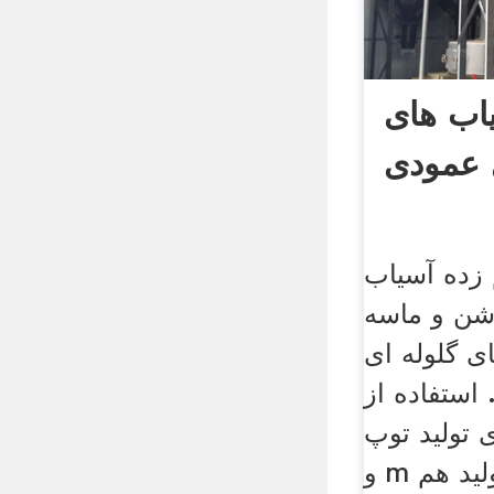
اب های
 عمودی
زده آسیاب
و ماسه vsi5x.
ی گلوله ای
استفاده از
 تولید توپ
و m زده از کارخانه های تولید هم