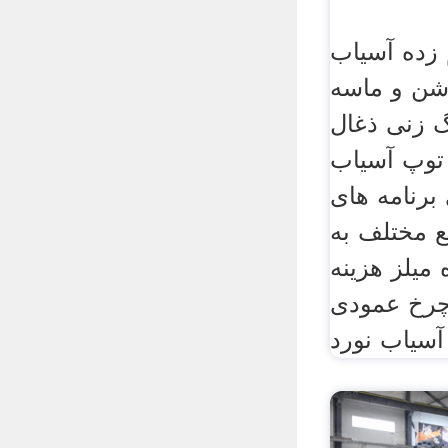
زده آسیاب
و ماسه vsi5x
 زنی ذغال
توپ آسیاب
برنامه های
ع مختلف به
میلز هزینه
 چرخ عمودی
آسیاب نورد