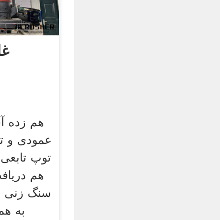
غل
هم زده آ
عمودی و تو
توپ تابعی 
هم دریاف
سنگ زنی ب
به هم 