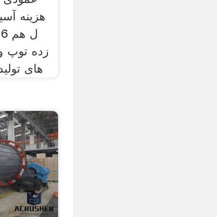
هزینه آسی
زده توپ و
های تولید