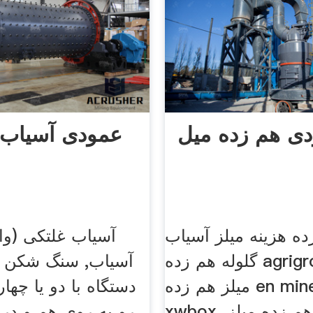
ی هم زده میل
عمودی آسیاب 
ه هزینه میلز آسیاب
آسیاب غلتکی (وا
گلوله هم زده agrigro. molino
آسیاب, سنگ شکن ع
میلز هم زده en mineria
دستگاه با دو یا چها
xwbox. عمودی هم زده میلز
رو به روی هم و در