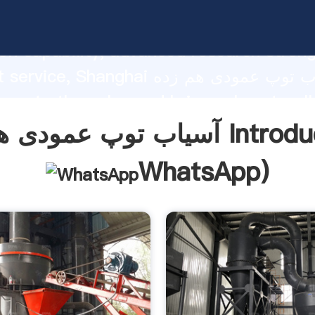
آسیاب توپ عمودی هم زده ing strong
on capability, advanced research stren
excellent service, Shanghai آسیاب ت
 create the value and bring values to all
rs.
 هم زده Introduction(
WhatsApp
)