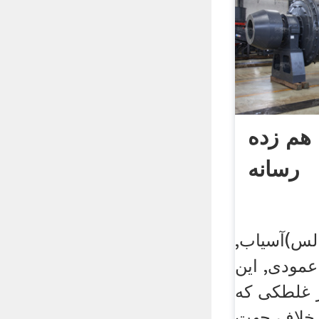
هم زده
رسانه
لس)آسیاب,
مودی, این
ر غلطکی که
 خلاف جهت