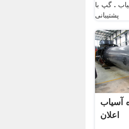
اب . گپ با
پشتیبانی
 آسیاب
اعلان