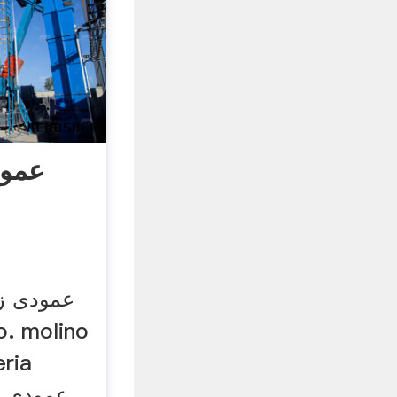
عمود
عمودی زد