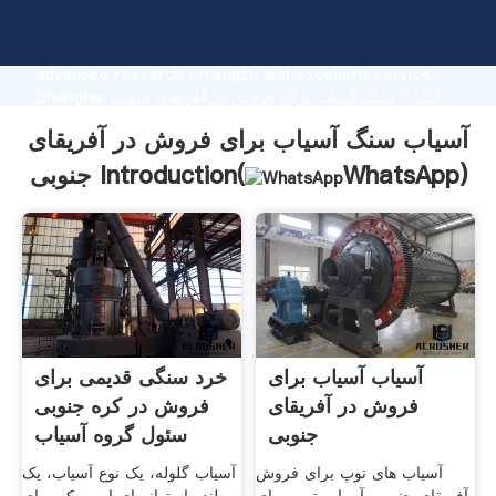
آسیاب سنگ آسیاب برای فروش در آفریقای جنوبی
manufacturer Grasping strong production capability,
advanced research strength and excellent service,
Shanghai آسیاب سنگ آسیاب برای فروش در آفریقای جنوبی
supplier create the value and bring values to all of
آسیاب سنگ آسیاب برای فروش در آفریقای
customers.
)
WhatsApp
جنوبی Introduction(
آسیاب آسیاب برای
خرد سنگی قدیمی برای
فروش در آفریقای
فروش در کره جنوبی
جنوبی
سئول گروه آسیاب
نقره
آسیاب های توپ برای فروش
آسیاب گلوله، یک نوع آسیاب، یک