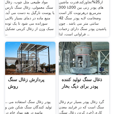
از25%تجاوزکند.قدرت ماشین
مواد طبیعی مثل چوب، زغال
های پودر زنی بین 200تا 300
سنگ معمولی، زغال سنگ نارس
مترمربع درهرنوبت کار است
یا پوست نارگیل به دست می آید.
وضخامت لایه پودر سنگ 42
منبع ماده در دمای بسیار بالایی
سانتی متر می باشد . چون
سوزانده می شود تا یک توده
پاشیدن پودر سنگ دارای زحمات
سبک وزن از زغال کربنی تشکیل
فراوانی است، لذا ...
...
ذغال سنگ تولید کننده
پردازش زغال سنگ
پودر برای دیگ بخار
روش
گرد زغال پودر بسیار نرم زغال
پودر زغال سنگ استفاده می ...
سنگ است که در فرایند معدن
تولید کنندگان سنگ شکن شن و
کاری (خرد کردن زغال سنگ،
ماسه در هند مواد خام در