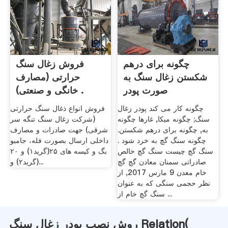
چگونه برای درهم
فروش زغال سنگ
شکستن زغال سنگ به
حرارتی (مصارف
صورت پودر
خانگی و صنعتی) .
چگونه کار می کند پودر زغال
فروش انواع ذغال سنگ حرارتی
سنگ; چگونه میکا, غارها چگونه
(شرکت زغال سنگ تنگه سر
به, چگونه برای درهم شکستن.
شرقی) جهت صادرات و مصارف
چگونه سنگ گچ به خرد شود .
داخلی ارسال بصورت فله، جامبو
سنگ گچ چیست سنگ گچ خالص
بگ و کیسه های ۲۵(گرید۱) و ۲۰
صادراتی سمنان معادن گچ گچ
(گرید۲) و...
خام معدن 9 مارس 2017, از
نظر حجمی سنگی که به عنوان
سنگ گچ خام از ...
روش نصب پودر زغال سنگ Relation(