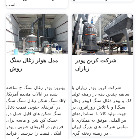
است.
شرکت کربن پودر
مدل هولر زغال سنگ
زیاران
روش
شرکت کربن پودر زیاران با
بهترین پودر زغال سنگ ج ساخته
سابقه چندین دهه در زمینه تولید
شده در ایالات متحده آمریکا.
کک و پودر ذغال سنگ (پودر زغال
سنگ شکن زغال سنگ سنگ diy
سنگ) و با تلاش روزافزون در
در آفریقای جنوبی قیمت ذغال
جهت تولید کالا با استانداردهای
سنگ شکن های قابل حمل در,
بین‌المللی موفق به همکاری با
خشک کن شن و ماسه برای
تمامی شرکت های بزرگ ایران
فروش در آفریقای جنوبی;, پودر
در زمینه ریخته گری ...
آهک . قیمت را بپرسید . فرایند