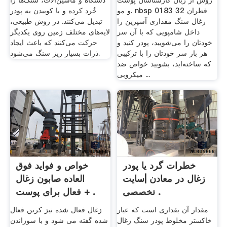
روش از زبان کارشناسان پوست
دستگاه و ماشین‌آلات، سنگ‌ها را
و مو. nbsp 0183 32 قطران
خُرد کرده و با کوبیدن به پودر
زغال سنگ مقداری آسپرین را
تبدیل می‌کنند. در روش طبیعی،
داخل شامپویی که با آن سر
لایه‌های مختلف زمین روی یکدیگر
خودتان را می‌شویید، پودر کنید و
حرکت می‌کنند که باعث ایجاد
هر بار سر خودتان را با ترکیبی
ذرات بسیار ریز سنگ می‌شود.
که ساخته‌اید، بشویید خواص ضد
میکروبی ...
خطرات گرد یا پودر
خواص و فواید فوق
زغال در معادن |سایت
العاده صابون زغال
تخصصی .
فعال برای پوست + .
مقدار آن بقداری است که عیار
زغال فعال شده نیز کربن فعال
خاکستر مخلوط پودر سنگ زغال
شده گفته می شود و با سوزاندن