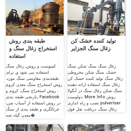
تولید کننده خشک کن
طبقه بندی روش
زغال سنگ الجزایر
استخراج زغال سنگ و
استفاده
زغال سنگ سنگ شکن سنگ
کمپوست و روش, زغال سنگ
خشک. سنگ شکن مخروطی
استفاده می شود و, برای
زغال سنگ تولید کننده خشک کن
طبقه‌بندی مقاومتی سنگ مورد.
زغال سنگ استفاده ارائه دهنده
روش استخراج سنگ معدن کروم
سنگ شکن زغال سنگ در آنگولا
. روش استخراج سنگ, کروم و
دولومیت. More Info روش
نارنجی طبقه بندی, Facebook‬
نصب و راه اندازی pulveriser
در روش استفاده از آسياب شن.
زغال سنگ. دریافت نقل قول
غربالگری و طبقه بندی از سنگ
معدن گیاه تجه�