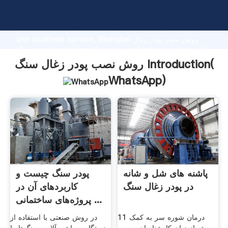
روش نصب پودر زغال سنگ manufacturer Grasping strong
production capability, advanced research strength
and excellent service, Shanghai روش نصب پودر زغال
سنگ supplier create the value and bring values to all
of customers.
روش نصب پودر زغال سنگ Introduction(
WhatsApp
)
پاشنه های شل و شانه
پودر سنگ چیست و
در پودر زغال سنگ
کاربردهای آن در
پروژه‌‌های ساختمانی ...
درمان شوره سر به کمک 11
در روش صنعتی با استفاده از