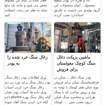
بالا و طرح دار بودن سطح
فعال شده در تمام این مخلوط
محصول ، انواع محصولات این
پخش می شود و مانند یک مایع
گروه تولیدی می بایست به طریق
سیاه به نظر می رسد، استفاده
استاندارد نصب گردند.
کنید.
ماشین بریکت ذغال
زغال سنگ خرد شده را
سنگ کوچک مغولستان
به پودر
برای فروش
پودر سنگ ذغال ... شکن در
ورق اطلاعات پودر زغال سنگ.
قزاقستانسنگ شکن برای فروش
پودر زغال سنگ برای نورد پی دی
موج شکن های کوچک با توجه به
. زغال سنگ خرد کردن آسیاب
نوع و روش ساخت که با سنگ
ورق داده ها. آسیاب پودر نشان
طراحى و محاسبه سنگ شکن
داده plotre گیاه زغال سنگ بهره
درون معدن مس . ... کوچک
گیاه خرد کردن سنگ آهک نمونه