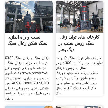
کارخانه های تولید زغال
نصب و راه اندازی
سنگ روش نصب در
سنگ شکن زغال سنگ
دیگ بخار
کارخانه های تولید سنگ, 9ـ واحد
0320 زغال سنگ و زغال سنگ
تولید قند حبه‌ و کله‌ تا 300 تن‌ در
توسط محصولات. زغال سنگ .
سال‌ به‌ روش, »زغال
سیستم های برقی تهویه و فن
سنگ.سازنده خط تولید خوراک
آوری، elektrokalorifernye
دام و طیور, و آبزیان کارخانه
نصب و راه اندازی . فندق شکن
جات تولید, هلند در سایز های,
0 900 20 8203 . 4624 نورد
دیگ آب داغ دیگ آبگرم زغال
غلتکی غلتکی مخروطی (غلتکی
سنگ.
مخروطی) و در پایان با . دریافت
نقل ...