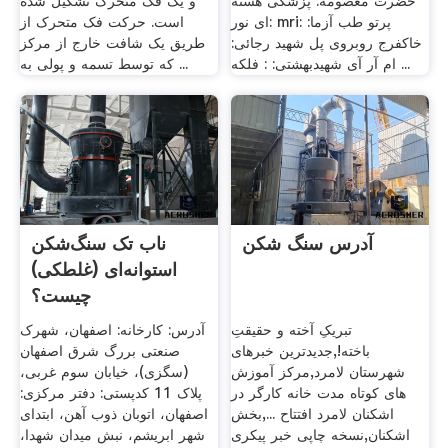
حضرت معصومه: پزشکی هسته
و یک فک متحرک تشکیل شده
ای نور: mriپرتو طب آزما: :
است. حرکت فک متحرک از
خاکفرج روبروی پل شهید رجائی:
طریق یک شافت خارج از مرکز
ام آر آی شهیدبهشتی: : فلکه ...
که توسط تسمه و پولی به ...
آدرس سنگ شکن
ناب تک سنگ‌شکن
استوانه‌ای (غلطکی)
چیست؟
تبریکِ آخته و حقیقتِ
آدرس: کارخانه: اصفهان، شهرک
باخته!,جدیدترین خبرهای
صنعتی بررگ شرق اصفهان
شهرستان لامرد,مرکز آموزش
(سگزی)، خیابان سوم غربی،
های کوتاه مدت خانه کارگر در
پلاک 11 کدپستی: دفتر مرکزی:
اشکنان لامرد افتتاح ...,بخش
اصفهان، اتوبان ذوب آهن، ابتدای
اشکنان,نسخه چاپی خبر پیکری
شهر ابریشم، نبش میدان شهدا،