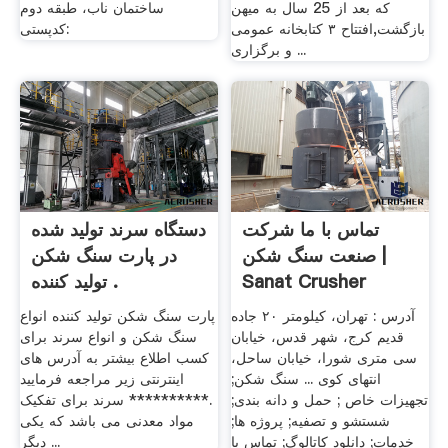
که بعد از 25 سال به میهن
ساختمان ناب، طبقه دوم
بازگشت,افتتاح ۳ کتابخانه عمومی
کدپستی:
و برگزاری ...
تماس با ما شرکت
دستگاه سرند تولید شده
صنعت سنگ شکن |
در پارت سنگ شکن
Sanat Crusher
تولید کننده .
آدرس : تهران، کیلومتر ۲۰ جاده
پارت سنگ شکن تولید کننده انواع
قدیم کرج، شهر قدس، خیابان
سنگ شکن و انواع سرند برای
سی متری شورا، خیابان ساحل،
کسب اطلاع بیشتر به آدرس های
انتهای کوی ... سنگ شکن;
اینترنتی زیر مراجعه فرمایید
تجهیزات خاص ; حمل و دانه بندی;
.********** سرند برای تفکیک
شستشو و تصفیه; پروژه ها;
مواد معدنی می باشد که یکی
خدمات; دانلود کاتالوگ; تماس با
دیگر ...