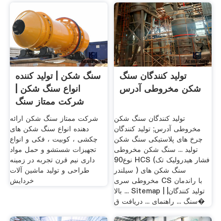
تولید کنندگان سنگ
سنگ شکن | تولید کننده
شکن مخروطی آدرس
انواع سنگ شکن |
شرکت ممتاز سنگ
شکن
تولید کنندگان سنگ شکن
شرکت ممتاز سنگ شکن ارائه
مخروطی آدرس; تولید کنندگان
دهنده انواع سنگ شکن های
چرخ های پلاستیکی سنگ شکن
چکشی ، کوبیت ، فکی و انواع
تولید ... سنگ شکن مخروطی
تجهیزات شستشو و حمل مواد
نوع90 HCS (فشار هیدرولیک تک
داری نيم قرن تجربه در زمينه
سیلندر ) سنگ شکن های
طراحی و توليد ماشين آلات
مخروطی سری CS با راندمان
خردايش
بالا ... Sitemap | |تولید کنندگان
سنگ ... راهنمای ... دریافت ق�