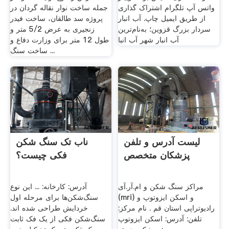
واتس آپ تلگرام اشتراک گذاری
جمله ساخت نوار نقاله گردان در
از طریق ایمیل چاپ. آب‌ انبار
پروژه سد طالقان، ساخت فیدر
سردار بزرگ قزوین؛ به‌نام‌ترین
زنجیری به عرض 5/2 متر و
آب‌ انبار شهر آب‌ انبا
طول 12 متر برای وزارت دفاع و
ساخت سنگ ...
لیست آدرس و تلفن
ناب تک سنگ شکن
پزشکان متخصص
فکی چیست؟
مراکز سنگ شکن و ام‌.آر.آی
آدرس: کارخانه: ... این نوع
(mri) و اسکن ایزوتوپ و
سنگ‌شکن‌ها برای مرحله اول
رادیوتراپی استان قم . نام مرکز:
خردایش طراحی شده اند.
تلفن: آدرس: اسکن ایزوتوپ
سنگ‌شکن فکی از یک فک ثابت