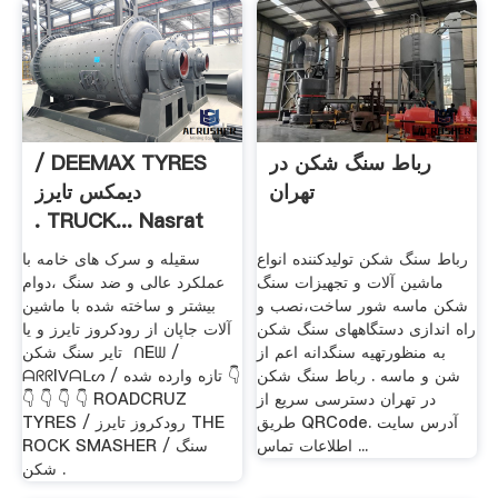
رباط سنگ شکن در
‫DEEMAX TYRES /
تهران
دیمکس تایرز
TRUCK... Nasrat .
رباط سنگ شکن تولیدکننده انواع
سقیله و سرک های خامه با
ماشین آلات و تجهیزات سنگ
عملکرد عالی و ضد سنگ ،دوام
شکن ماسه شور ساخت،نصب و
بیشتر و ساخته شده با ماشین
راه اندازی دستگاههای سنگ شکن
آلات جاپان از رودکروز تایرز و یا
به منظورتهیه سنگدانه اعم از
تایر سنگ شکن ‌ ᑎEᗯ /
شن و ماسه . رباط سنگ شکن
ᗩᖇᖇIᐯᗩᒪᔕ / تازه وارده شده 👇
در تهران دسترسی سریع از
👇 👇 👇 👇 ROADCRUZ
طریق QRCode. آدرس سایت
TYRES / رودکروز تایرز THE
اطلاعات تماس ...
ROCK SMASHER / سنگ
شکن .