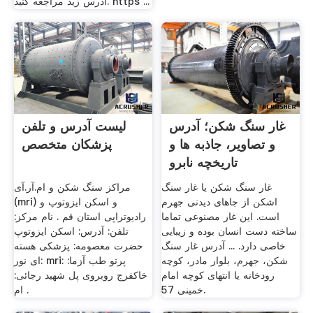
آدرس زیذ مراجعه کنید. https ...
غار سنگ شکن؛ آدرس
لیست آدرس و تلفن
و تصاویر، جاذبه ها و
پزشکان متخصص
تاریخچه نابرو
غار سنگ شکن یا غار سنگ
مراکز سنگ شکن و ام‌.آر.آی
اشکن از جاهای دیدنی جهرم
(mri) و اسکن ایزوتوپ و
است. این غار مصنوعی تماما
رادیوتراپی استان قم . نام مرکز:
ساخته دست انسان بوده و زیبایی
تلفن: آدرس: اسکن ایزوتوپ
خاصی دارد. ... آدرس غار سنگ
حضرت معصومه: پزشکی هسته
شکن، جهرم، بلوار مادر، کوچه
ای نور: mriپرتو طب آزما: :
رودخانه یا انتهای کوچه امام
خاکفرج روبروی پل شهید رجائی:
خمینی 57.
ام .