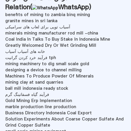
Relation(
WhatsApp
)
benefits of mining to zambia binq mining
granite mines in sri lanka
آسیاب توپی برای لعاب های سرامیکی
minerals mining manufacturer rod mill -china
Coal India In Talks To Buy Stake In Indonesia Mine
Greatly Welcomed Dry Or Wet Grinding Mill
خانه های آسیاب آسیاب
فرآیند خرد کردن گرانیت tph
mining machinery to dig small scale gold
designing a device to channel milling
Machines To Produce Powder Of Minerals
mining clay at sand quarries
ball mill indonesia ready stock
فرآیند گیاه فسفاتینگ گرم
Gold Mining Erp Implementation
marble production line production
Business Directory Indonesia Coal Export
Solution Experiments About Coarse Copper Sulfate And
Grind Copper Sulfate