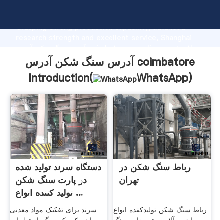
آدرس سنگ شکن آدرس coimbatore manufacturer
Grasping strong production capability, advanced
research strength and excellent service, Shanghai
آدرس سنگ شکن آدرس coimbatore supplier create the
value and bring values to all of customers.
آدرس سنگ شکن آدرس coimbatore
Introduction(
WhatsApp
)
رباط سنگ شکن در
دستگاه سرند تولید شده
تهران
در پارت سنگ شکن
تولید کننده انواع ...
رباط سنگ شکن تولیدکننده انواع
سرند برای تفکیک مواد معدنی