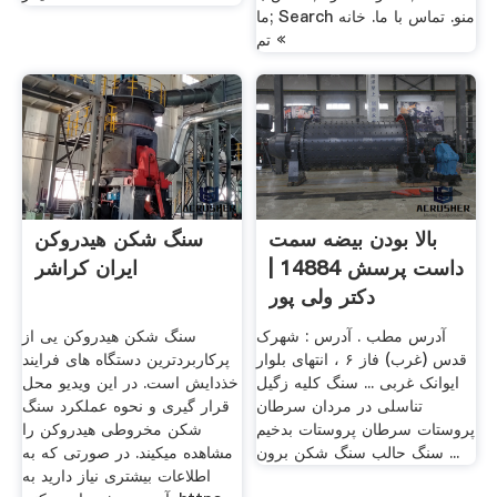
ما; Search منو. تماس با ما. خانه
» تم
بالا بودن بیضه سمت
سنگ شکن هیدروکن
داست پرسش 14884 |
ایران کراشر
دکتر ولی پور
آدرس مطب . آدرس : شهرک
سنگ شکن هیدروکن یی از
قدس (غرب) فاز ۶ ، انتهای بلوار
پرکاربردترین دستگاه های فرایند
ایوانک غربی ... سنگ کلیه زگیل
خذدایش است. در این ویدیو محل
تناسلی در مردان سرطان
قرار گیری و نحوه عملکرد سنگ
پروستات سرطان پروستات بدخیم
شکن مخروطی هیدروکن را
سنگ حالب سنگ شکن برون ...
مشاهده میکیند. در صورتی که به
اطلاعات بیشتری نیاز دارید به