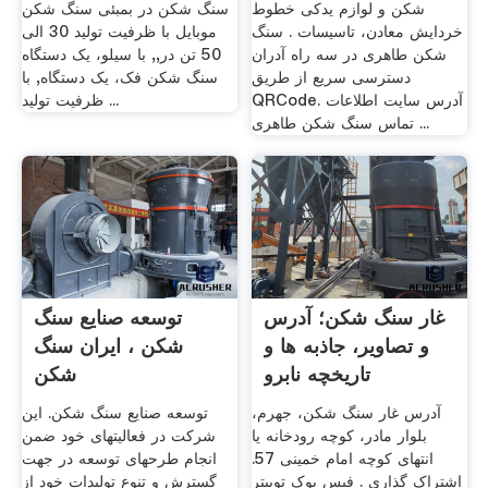
شکن و لوازم یدکی خطوط
سنگ شکن در بمبئی سنگ شکن
خردایش معادن، تاسیسات . سنگ
موبایل با ظرفیت تولید 30 الی
شکن طاهری در سه راه آدران
50 تن در,, با سیلو، یک دستگاه
دسترسی سریع از طریق
سنگ شکن فک، یک دستگاه, با
QRCode. آدرس سایت اطلاعات
ظرفیت تولید ...
تماس سنگ شکن طاهری ...
غار سنگ شکن؛ آدرس
توسعه صنایع سنگ
و تصاویر، جاذبه ها و
شکن ، ایران سنگ
تاریخچه نابرو
شکن
آدرس غار سنگ شکن، جهرم،
توسعه صنایع سنگ شکن. این
بلوار مادر، کوچه رودخانه یا
شرکت در فعالیتهای خود ضمن
انتهای کوچه امام خمینی 57.
انجام طرحهای توسعه در جهت
اشتراک گذاری . فیس بوک توییتر
گسترش و تنوع تولیدات خود از