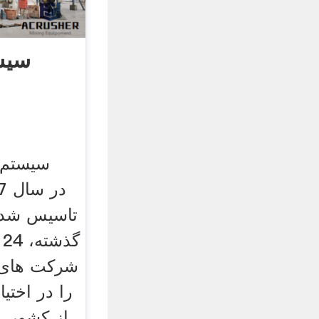
سیس
سیستم 
شركت های 
از کشور، ن