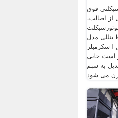
 موتور سیکلتی فوق
ی از اصالت،
وتورسیکلت
بنللی مدل leoncino 249 از
کرمبلر( Scrambler)
 است جایی
دیل به سبم