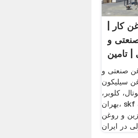
ن کار |
نعتی و
ن صنعتی و
ن سیلیکون
ال، کلوبر،
بهران، skf و ایرانول تامین کننده
زین و روغن
لی در ایران