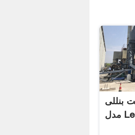
 بنللی
Leo