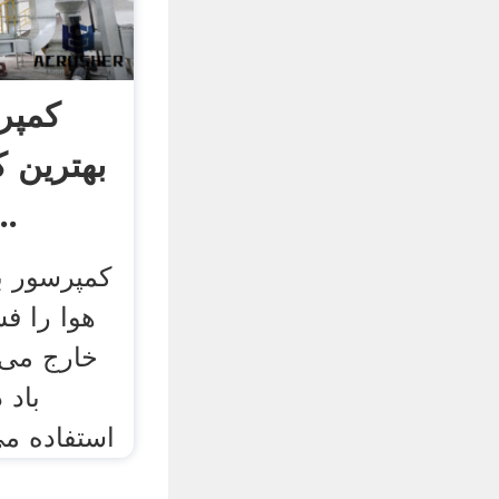
کمپر
بهترین 
در سال 
کمپرسور ب
هوا را فش
خارج می 
باد 
استفاده می