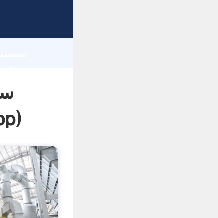
h
سی
pp
)