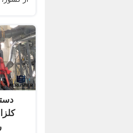
دستگ
کلزا
ر