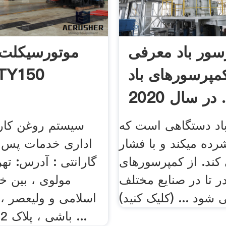
سور باد معرفی
موتورسیکلت
کمپرسورهای باد
مدل Y150
2020 ...
اد دستگاهی است که
سیستم روغن کاری 
رده میکند و با فشار
اداری خدمات پس 
کند. از کمپرسورهای
گارانتی : آدرس: تهر
در تا در صنایع مختلف
مولوی ، بین خ
 شود ... (کلیک کنید)
اسلامی و ولیعصر ،
باشی ، پلاک 2 ، طبقه اول ...