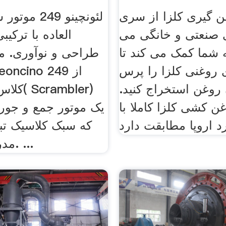
بکردانه
ن گیری کلزا از سری
لئونچینو 249
 صنعتی و خانگی می
العاده با ترکیب
 شما کمک می کند تا
طراحی و نوآوری. م
ی روغنی کلزا را پرس
ن روغن استخراج کنید.
کلاس ا س
ن کشی کلزا کاملا با
یک موتور جمع و جور
که سبک کلاسیک تب
مدرن می شود. ...