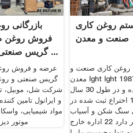
تم روغن کاری
بازرگانی روغ
صنعت و معدن
فروش روغن ص
گریس صنعتی | تامین ...
روغن کاری صنعت و
عرضه و فروش روغ
معدن lght lght در سال 1987
گریس صنعتی و روغ
تاسیس شده و در طول 30 سال
شرکت شل، موبیل، توت
گذشته، 124 اختراع ثبت شده در
سنگ شكن و آسیاب
مواد شیمیایی، واسکا
را در اختیار دارد 22 اداره خارج
موتور دیز
ه تنها محبوبیت ما را