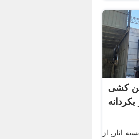
غن کشی
بکردانه
ه انار, از