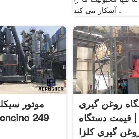
آشکار می کند .
اه روغن گیری
موتور سیکلت
 | قیمت دستگاه
مدل ncino 249
وغن گیری کلزا