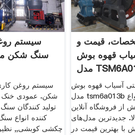
صات، قیمت و
سیستم روغ
یاب قهوه بوش
سنگ شکن م
مدل TSM6A013B |
دیجی‌کالا
نتی آسیاب قهوه بوش
سیستم روغن کار
مدل tsm6a013b و قیمت انواع
شکن. عمودی خنک ک
 از فروشگاه آنلاین
تولید کنندگان سنگ 
لا. جدیدترین مدل‌های
کننده انواع سن
 با بهترین قیمت در
چکشی کوبشی,, نظیر 