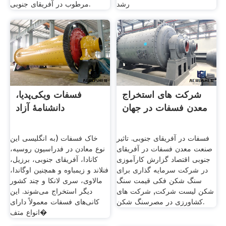
ﺭﺷﺪ
مرطوب در آفریقای جنوبی.
شرکت های استخراج
فسفات ویکی‌پدیا،
معدن فسفات در جهان
دانشنامهٔ آزاد
فسفات در آفریقای جنوبی. تاثیر
خاک فسفات (به انگلیسی این
صنعت معدن فسفات در آفریقای
نوع معادن در فدراسیون روسیه،
جنوبی اقتصاد گزارش کارآموزی
کانادا، آفریقای جنوبی، برزیل،
در شركت سرمایه گذاری برای
فنلاند و زیمباوه و همچنین اوگاندا،
سنگ شکن فکی قیمت سنگ
مالاوی، سری لانکا و چند کشور
شکن لیست شرکت, شرکت های
دیگر استخراج می‌شوند. این
کشاورزی در مصرسنگ شکن.
کانی‌های فسفات معمولاً دارای
انواع متف�