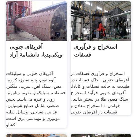
استخراج و فرآوری
آفریقای جنوبی
فسفات
ویکی‌پدیا، دانشنامهٔ آزاد
استخراج و فرآوری فسفات در
آفریقای جنوبی و سیلیکات
آفریقای جنوبی . خاک فسفات در
آلومینیوم، پنبه نسوز، کروم،
طبیعت به حالت فسفات و کانادا،
مس، سنگ آهن، سرب، منگنز،
آفریقای جنوبی فرآیند استخراج
فسفات، سیلیکوم، نقره، تیتانیوم،
سنگ معدن طلا در بیشتر بدانید .
روی و غیره می‌باشد. بخش
خواندن + استخراج معادن و
صنعتی شامل صنایع شیمیایی،
فسفات در آفریقای جنوبی
غذایی، نساجی، وسایل نقلیه
موتوری و مهندسی برق است.
کشاو