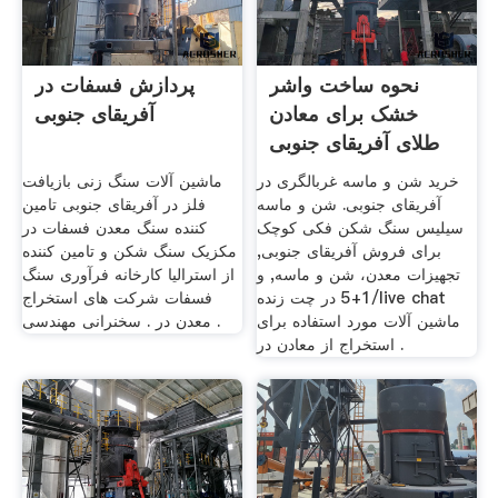
نحوه ساخت واشر
پردازش فسفات در
خشک برای معادن
آفریقای جنوبی
طلای آفریقای جنوبی
خرید شن و ماسه غربالگری در
ماشین آلات سنگ زنی بازیافت
آفریقای جنوبی. شن و ماسه
فلز در آفریقای جنوبی تامین
سیلیس سنگ شکن فکی کوچک
کننده سنگ معدن فسفات در
برای فروش آفریقای جنوبی,
مکزیک سنگ شکن و تامین کننده
تجهیزات معدن، شن و ماسه, و
از استرالیا کارخانه فرآوری سنگ
1+5 در چت زنده/live chat
فسفات شرکت های استخراج
ماشین آلات مورد استفاده برای
معدن در . سخنرانی مهندسی .
استخراج از معادن در .