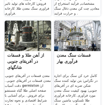
مشخصات, فرآیند استخراج از
فروش; کارخانه های تولید تاثیر
معادن, چت کن معدن ذغال سنگ
فراوری سنگ معدن طلا. کارخانه
و حرارت فرایند .
فرآوری.
فسفات سنگ معدن
از آهن طلا و فسفات
فرآوری بهار
در آفریقای جنوبی
شانگهای
کامل خرد کن سنگ برای اجاره
معدن فسفات در آفریقای جنوبی.
در تگزاس; بتن تولید کننده سنگ
معدن فسفات در آفریقای جنوبی .
شکن ضربه ای در آفریقای
دقت آسیاب germiston از;
جنوبی; بهبود کیفیت سنگ معدن
صفحه اصلی طلا گیاه شستشو
مورد فرآوری .کارخانه فرآوری
برای فروش . برای آشنایی با
طلا تلسکوپ ماشین سنگ
شرایط اقتصادی و نحوه تجارت