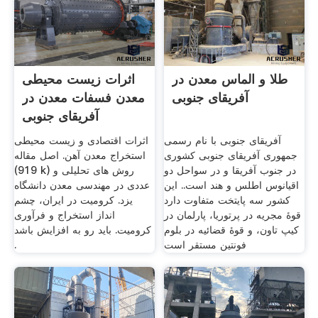
طلا و الماس معدن در
اثرات زیست محیطی
آفریقای جنوبی
معدن فسفات معدن در
آفریقای جنوبی
آفریقای جنوبی با نام رسمی
اثرات اقتصادی و زیست محیطی
جمهوری آفریقای جنوبی کشوری
استخراج معدن آهن. اصل مقاله
در جنوب آفریقا و در سواحل دو
(919 k) روش های تحلیلی و
اقیانوس اطلس و هند است.. این
عددی در مهندسی معدن دانشگاه
کشور سه پایتخت متفاوت دارد
یزد. کرومیت در ایران، چشم
قوهٔ مجریه در پرتوریا، پارلمان در
انداز استخراج و فرآوری
کیپ تاون، و قوهٔ قضائیه در بلوم
کرومیت. باید رو به افزایش باشد
فونتین مستقر است
.