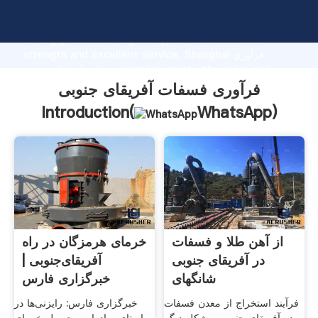
فرآوری فسفات آفریقای جنوبی manufacturer Grasping
strong production capability, advanced research
strength and excellent service, Shanghai فرآوری
فسفات آفریقای جنوبی supplier create the value and
bring values to all of customers.
فرآوری فسفات آفریقای جنوبی
Introduction(
WhatsApp
)
از آهن طلا و فسفات
خرمای هرمزگان در راه
در آفریقای جنوبی
آفریقای‌جنوبی |
شانگهای
خبرگزاری فارس
فرآیند استخراج از معدن فسفات
خبرگزاری فارس: رایزنی‌ها در