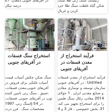
زنیسنگ سنگ زنی طلا سنگ
در آفریقای جنوبی (معدن: ۵.۴
شکن گیاه غلظت سنگ طلا خرد
درصد نیكل
کردن و غربال
فرآیند استخراج از
استخراج سنگ فسفات
معدن فسفات در
در آفریقای جنوبی
آفریقای جنوبی
فرآیند استخراج از معدن فسفات
سنگ شکن چکش آسیاب قیمت
در آفریقای جنوبی : Untitled
آسیاب غلتکی برای فروش در
سازمان توسعه و نوسازی معادن
آفریقای جنوبی.معدن فسفات،
و صنایع معدنی ایران . 1 جولای
.عمیق . سنگ زنی تامین کننده
2014 ﻣﻌﺎﺩﻥ. ﺯﻏﺎﻝ ﺳﻨﮓ ﻃﺒﺲ
توپ در آفریقای جنوبی. فسفات،
ﺭﺍ ﺑﺮﺍﯼ ﺍﺳﺘﺨﺮﺍﺝ ﺗﺠﻬﯿﺰ ﻣﯽ ﮐﻨﺪ.
سنگ زنی. 1997lj 54 در
31. ﺑﺨﺶ ﺧﺼﻮﺻﯽ ، ﻓﺎﺯ 3 ﻭ 4
مشخصات سنگ . فرز ذرت