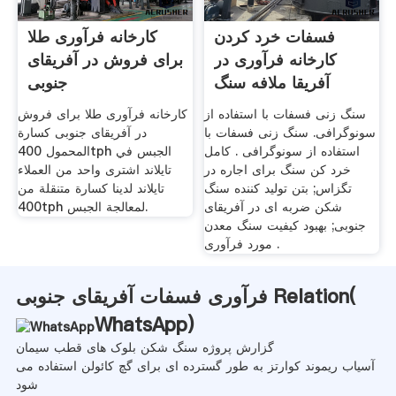
فسفات خرد کردن
کارخانه فرآوری طلا
کارخانه فرآوری در
برای فروش در آفریقای
آفریقا ملافه سنگ
جنوبی
سنگ زنی فسفات با استفاده از
کارخانه فرآوری طلا برای فروش
سونوگرافی. سنگ زنی فسفات با
در آفریقای جنوبی كسارة
استفاده از سونوگرافی . کامل
المحمول 400tph الجبس في
خرد کن سنگ برای اجاره در
تايلاند اشترى واحد من العملاء
تگزاس; بتن تولید کننده سنگ
تايلاند لدينا كسارة متنقلة من
شکن ضربه ای در آفریقای
400tph لمعالجة الجبس.
جنوبی; بهبود کیفیت سنگ معدن
مورد فرآوری .
فرآوری فسفات آفریقای جنوبی Relation(
WhatsApp
)
گزارش پروژه سنگ شکن بلوک های قطب سیمان
آسیاب ریموند کوارتز به طور گسترده ای برای گچ کائولن استفاده می
شود