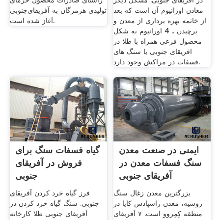
در آفریقای جنوبی. مشکل دیگر
راستای صادرات محصول خرمای
معادن اورانیوم آن است که بعد
تولیدی هرمزگان به آفریقای‌جنوبی
از خاتمه بهره برداری از معدن و
آغاز شده است.
برچیدن .. 4 اورانیوم به شکل
محصول فرعی همراه با طلا در
افریقای جنوبی یا سنگ های
فسفات در مراکش وجود دارد.
ایمنی در صنعت معدن
گیاه فسفات سنگ برای
سنگ فسفات معدن در
فروش در آفریقای
آفریقای جنوبی
جنوبی
بزرگترین معدن زغال سنگ
فرز گیاه خرد کردن آفریقای
روسیه، معدن راسپادس کایا در
جنوبی. سنگ گیاه خرد کردن در
منطقه کِمِروو است. ۷ آفریقای
آفریقای جنوبی طلا کارخانه