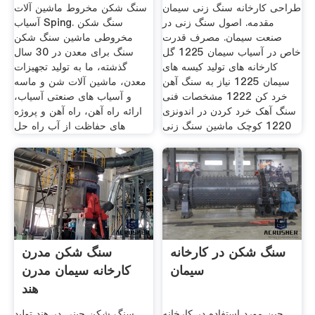
طراحی کارخانه سنگ زنی سیمان
سنگ شکن مخروط ماشین آلات
مقدمه. اصول سنگ زنی در
آسیاب Sping. سنگ شکن
صنعت سیمان. مصرف قدرت
مخروطی ماشین سنگ شکن
خاص در آسیاب سیمان 1225 گل
سنگ برای معدن در 30 سال
کارخانه های تولید کیسه های
گذشته، ما به تولید تجهیزات
سیمان 1225 نیاز به سنگ آهن
معدن، ماشین آلات شن و ماسه
خرد کن 1222 مشخصات فنی
و آسیاب های صنعتی آسیاب،
سنگ آهک خرد کردن در اندونزی
ارائه راه آهن، راه آهن و پروژه
1220 کوچک ماشین سنگ زنی
های حفاظت از آب راه حل
سنگ شکن در کارخانه
سنگ شکن مدرن
سیمان
کارخانه سیمان مدرن
هند
چین مورد استفاده در کارخانه
سنگ شکن چینی در هند تولید