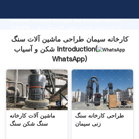
کارخانه سیمان طراحی ماشین آلات سنگ شکن و آسیاب
manufacturer Grasping strong production capability,
advanced research strength and excellent service,
Shanghai کارخانه سیمان طراحی ماشین آلات سنگ شکن و
آسیاب supplier create the value and bring values to all
کارخانه سیمان طراحی ماشین آلات سنگ
of customers.
شکن و آسیاب Introduction(
WhatsApp
)
طراحی کارخانه سنگ
ماشین آلات کارخانه
زنی سیمان
سنگ شکن سنگ