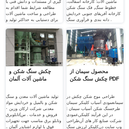
ماشین آلات: کارخانه آسفالت،
گيری از مستندات و دانش فنی با
خطوط سنگ, فک سنگ شکن
مطالعه شرایط شما اقدام به
کارخانه آفریقای جنوبی خردایش
طراحی و ساخت ماشین آلات
دانه بندی و فرآوری سنگ .
برای دستیابی به حداکثر تولید و
محصول سیمان از
چکش سنگ شکن و
چکش سنگ شکن PDF
ماشین آلات آلمان
طراحی موج شکن چکش در
تولید ماشین آلات معدن و سنگ
سیمانعمودی آسیاب کلینکر سیمان
شکن و بالمیل و خردایش مواد
طرحسنگ شکن آسیاب سیمان :
معدنی شرکت ارکان وزین ·
در این فرآیند کلینکر,عمودی
فروش و خدمات . س)تابلوبرق
شرکت صنایع کار های آز,طراحی
وتابلو برق مناسب جهت تجهیزات
وب سایت در,کلینکر لرزش سنگ
فوق با لوازم اشنایدر آلمان ..