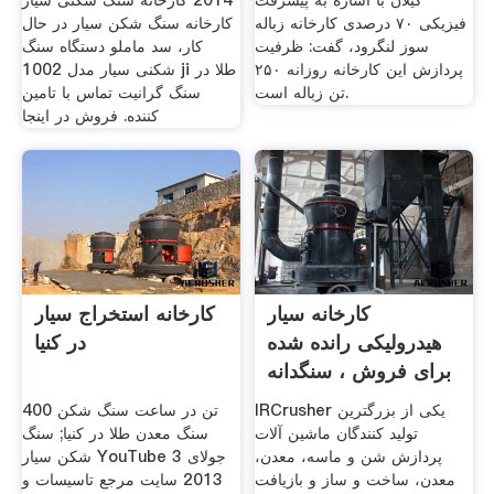
گیلان با اشاره به پیشرفت
2014 کارخانه سنگ شکنی سیار
فیزیکی ۷۰ درصدی کارخانه زباله
کارخانه سنگ شکن سیار در حال
سوز لنگرود، گفت: ظرفیت
کار، سد ماملو دستگاه سنگ
پردازش این کارخانه روزانه ۲۵۰
شکنی سیار مدل 1002 ji طلا در
تن زباله است.
سنگ گرانیت تماس با تامین
کننده. فروش در اینجا
کارخانه سیار
کارخانه استخراج سیار
هیدرولیکی رانده شده
در کنیا
برای فروش ، سنگدانه
ها ...
IRCrusher یکی از بزرگترین
400 تن در ساعت سنگ شکن
تولید کنندگان ماشین آلات
سنگ معدن طلا در کنیا; سنگ
پردازش شن و ماسه، معدن،
شکن سیار YouTube 3 جولای
معدن، ساخت و ساز و بازیافت
2013 سایت مرجع تاسیسات و