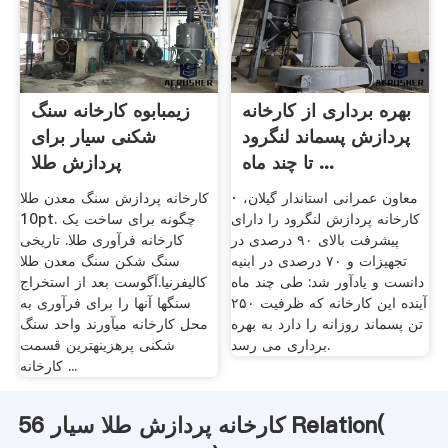
بهره برداری از کارخانه
زیمبابوه کارخانه سنگ
پردازش پسماند لنگرود
شکنی سیار برای
تا چند ماه ...
پردازش طلا
· معاون عمرانی استاندار گیلان،
کارخانه پردازش سنگ معدن طلا
کارخانه پردازش لنگرود را دارای
10pt. چگونه برای ساخت یک
پیشرفت بالای ۹۰ درصدی در
کارخانه فرآوری طلا. تاریخی
تجهیزات و ۷۰ درصدی در ابنیه
سنگ شکن سنگ معدن طلا
دانست و یادآور شد: طی چند ماه
کالیفرنیا.آگوست بعد از استخراج
آینده این کارخانه که ظرفیت ۲۵۰
سنگها آنها را برای فرآوری به
تن پسماند روزانه را دارد به بهره
محل کارخانه میآورند واحد سنگ
برداری می رسد.
شکنی پرهزینهترین قسمت
کارخانه ...
کارخانه پردازش طلا سیار 56 Relation(