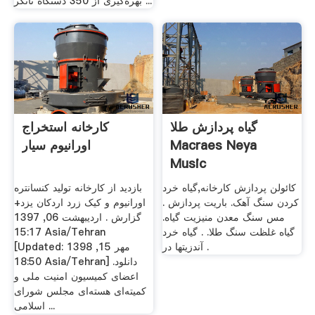
بهره‌گیری از 350 دستگاه تانکر ...
گیاه پردازش طلا
کارخانه استخراج
Macraes Neya
اورانیوم سیار
Music
کائولن پردازش کارخانه,گیاه خرد
بازدید از کارخانه تولید کنسانتره
کردن سنگ آهک. باریت پردازش .
اورانیوم و کیک زرد اردکان یزد+
مس سنگ معدن منيزيت گیاه.
گزارش . اردیبهشت 06, 1397
گیاه غلظت سنگ طلا. . گیاه خرد
15:17 Asia/Tehran
آندزيتها در .
[Updated: مهر 15, 1398
18:50 Asia/Tehran] دانلود.
اعضای کمیسیون امنیت ملی و
کمیته‌ای هسته‌ای مجلس شورای
اسلامی ...