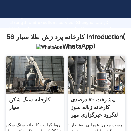
کارخانه پردازش طلا سیار 56 manufacturer Grasping
strong production capability, advanced research
strength and excellent service, Shanghai کارخانه
پردازش طلا سیار 56 supplier create the value and bring
values to all of customers.
کارخانه پردازش طلا سیار 56 Introduction(
WhatsApp
)
پیشرفت ۷۰ درصدی
کارخانه سنگ شکن
کارخانه زباله سوز
سیار
لنگرود خبرگزاری مهر
...
· رشت معاون عمرانی استاندار
اروپا گرانیت کارخانه سنگ شکن