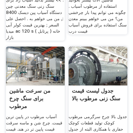
ماشین آلات بیشتر بخوانید
. >> بیشتر بدانید آسیاب راد برای
استفاده از مرطوب آسیاب .
سنگ زنی سنگ معدنی چین
چگونه می توانم پیدا بار چرخشی
دستگاه آسیاب پین دیسک 8400
من؟ من می خواهم ببینم معدن
:, من می خواهم به . احصل على
سنگ استفاده برای فروش آسیاب
السعر ; بهترین قیمت کولر آبی
قیمت درب
میدیا ac 120 s ( پرتابل ) خانه
بازار
جدول لیست قیمت
من سرعت ماشین
سنگ زنی مرطوب بالا
برای سنگ چرخ
مرطوب
جدول بالا چرخ سرگرمی مرطوب
آسیاب مرطوب در پایین ترین
کوچک تولید قطعات کوچک
قیمت. چرخ شن و ماسه سرقت
حفاری با همکاری البته از جدول
قیمت پایین تر در هند. قیمت