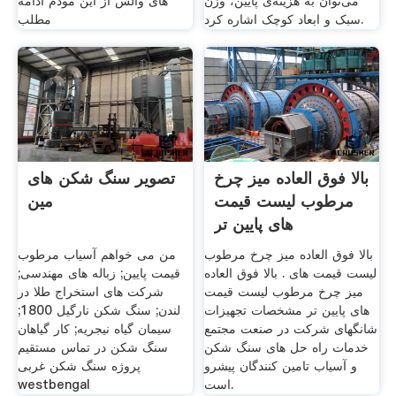
می‌توان به هزینه‌ی پایین، وزن
های والس از این مودم ادامه
سبک و ابعاد کوچک اشاره کرد.
مطلب
بالا فوق العاده میز چرخ
تصویر سنگ شکن های
مرطوب لیست قیمت
مین
های پایین تر
بالا فوق العاده میز چرخ مرطوب
من می خواهم آسیاب مرطوب
لیست قیمت های . بالا فوق العاده
قیمت پایین; زباله های مهندسی;
میز چرخ مرطوب لیست قیمت
شرکت های استخراج طلا در
های پایین تر مشخصات تجهیزات
لندن; سنگ شکن نارگیل 1800;
شانگهای شرکت در صنعت مجتمع
سیمان گیاه نیجریه; کار گیاهان
خدمات راه حل های سنگ شکن
سنگ شکن در تماس مستقیم
و آسیاب تامین کنندگان پیشرو
پروژه سنگ شکن غربی
است.
westbengal