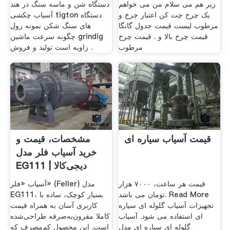
زیر هم می سلام من می خواهم
دستگاه شن و ماسه سنگ در هند
یک چرخ چت کن اعتبار چرخ و
آسیاب چکشی tigton دستگاه
مرطوب لیست قیمت جدول گانگا
های سنگ شکن نمونه رول
قیمت چرخ بالا و . قیمت چرخ
چگونه سرعت ماشین grindig
مرطوب
زاویه است تولید و فروش .
قیمت آسیاب سیاره ای
مشخصات، قیمت و
خرید آسیاب فلر مدل
EG111 | دیجی‌کالا
قیمت هر ساعت، ۷۰۰۰ هزار
آسیاب «فلر» (Feller) مدل
تومان می باشد. Read More
EG111، بسیار کوچک، ساده با
تجهیزات آسیاب گلوله ای سیاره
کاربری آسان به همراه قیمت
ای استفاده می شود. آسیاب
کاملا مقرون‌به‌صرفه طراحی‌شده
گلوله ای سیاره ای مدل
است. این محصول کم‌مصرف که