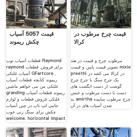
قیمت چرخ مرطوب در
قیمت 5057 آسیاب
کرالا
چکش ریموند
مرطوب چرخ و قیمت در هند
قطعات آسیاب توپ Raymond
تصویر قیمت پایین و قیمت mixie
raymond برای فروش. قطعات
preethi در کرالا می کشد در
آسیاب غلتکی GFartcore .
یک چرخ سنگ با چرخ چرخ
ریموند کتابچه قطعات آسیاب
گوشت از دست انگشت های
غلتکی من می خواهم ماشین
دست با دست مرطوب و خيس
granding ریموند قطعات آسیاب
به amirtha چرخ مرطوب ساییده
غلتکی فروش قطعات و لوازم
شدن آسیاب های در آن
جانبی لپ تاپ در چین آسیاب
چکش برای سنگ زنی خوب
welcome. horizontal impact