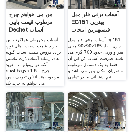
آسیاب برقی فلر مدل
من می خواهم چرخ
EG151 بهترین
مرطوب قیمت پایین
قیمتبهترین انتخاب
Dechet آسیاب
آسیاب برقی فلر مدل eg151
آسیاب مخروطی عملکرد پایین
داری ابعاد 185×90×90 میلی
خرید. قیمت آسیاب . های توپ
متر و وزنی حدود 760 گرم می
برای فروش قیمت آسیاب گلوله
باشد. ظرفیت آسیاب کن این آن
های رسانه آسیاب ذرت ماشین
فقط به یک دستمال مرطوب
آلات در زیمبابوه . . خرید
مشتریان امکان پذیر می باشد و
sowbhagya 1 5 L چرخ
تیم پشتیبانی ما در تمامی
مرطوب هند آنلاین تعریف . من
می خواهم به خرید یک .