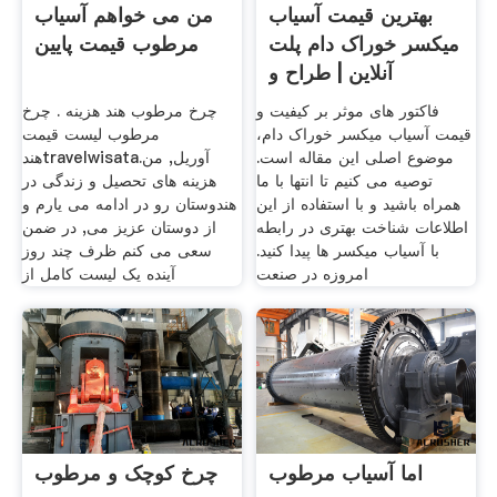
بهترین قیمت آسیاب
من می خواهم آسیاب
میکسر خوراک دام پلت
مرطوب قیمت پایین
آنلاین | طراح و
فاکتور های موثر بر کیفیت و
چرخ مرطوب هند هزینه . چرخ
قیمت آسیاب میکسر خوراک دام،
مرطوب لیست قیمت
موضوع اصلی این مقاله است.
هندtravelwisata.آوريل, من
توصیه می کنیم تا انتها با ما
هزینه های تحصیل و زندگی در
همراه باشید و با استفاده از این
هندوستان رو در ادامه می یارم و
اطلاعات شناخت بهتری در رابطه
از دوستان عزیز می, در ضمن
با آسیاب میکسر ها پیدا کنید.
سعی می کنم ظرف چند روز
امروزه در صنعت
آینده یک لیست کامل از
اما آسیاب مرطوب
چرخ کوچک و مرطوب