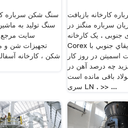
باره کارخانه بازیافت
سنگ شکن سرباره کار
ان سرباره منگنز در
سنگ تولید به ماشین 
 جنوبی . يک کارخانه
سایت مرجع 
Corex در آفريقاي جنوبي با
تجهیزات شن و م
اسميتن در روز كارnbsp
شکن ، کارخانه آسفالت
يد چه درصد آهن در
لاد باقی مانده است
سری LN . >> ...