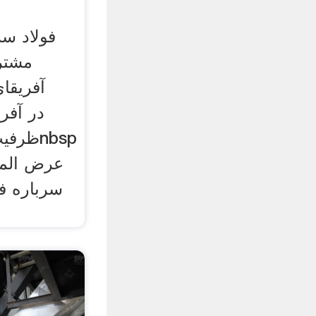
فولاد سر
مشتری
آفریقای
ظرفيت 
عرض المز
سرباره فو