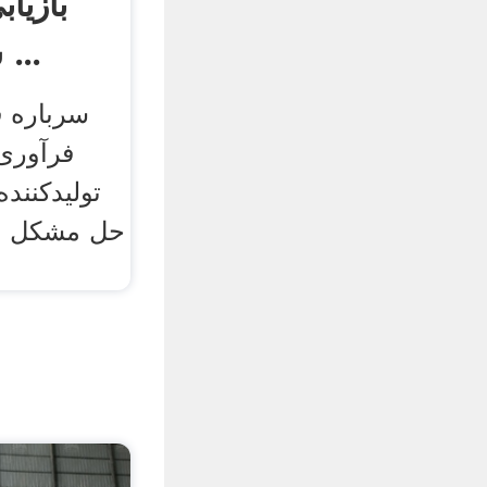
بازیا
شودچیلان آنلاین ...
سرباره فو
فرآوری
تولیدکننده
حل مشکل زب