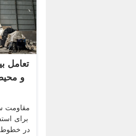
تعامل بی
و محیط
مقاومت سا
برای استف
در خطوط ر