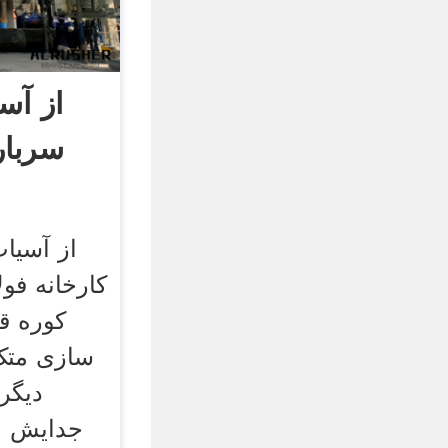
از آس
سربار
از آسیاب
کارخانه فولا
کوره ق
سازی متک 
جدایش م