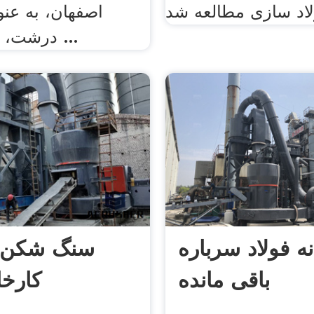
اصفهان، به عنو
درشت، در بتن برای ...
نه فولاد سرباره
سنگ شکن س
باقی مانده
کارخا