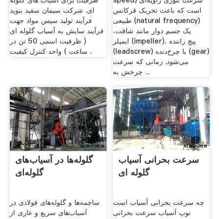
speed) سرعت تئوری زاویه‌ای
ظرفیت برای آسیاب های گلوله
است که باعث تحریک فرکانس
ای. شركت سيمان سفيد بنويد
طبیعی (natural frequency)
فرآیند تولید سپس مواد جهت
یک جسم دوار مانند شافت،
فرآیند سایش به آسیاب گلوله ای
ایمپلر (impeller)، پیچ راننده
( ظرفیت اسمی 50 تن در
(leadscrew) یا چرخ‌دنده (gear)
ساعت ) واحد کنترل کیفیت .
می‌شود. زمانی که سرعت
چرخش به ...
سرعت بحرانی آسیاب
گلوله‌ها در آسیاب‌های
گلوله ای
گلوله‌ای
چه سرعت بحرانی آسیاب است
ساچمه‌ها و گلوله‌های فولادی در
توپ آسیاب سرعت بحرانی
آسیاب‌های سریع و عاری از