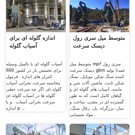
متوسط میل سری رول
اندازه گلوله ای برای
دیسک سرعت
آسیاب گلوله
متوسط میل mpf سری رول
آسیاب گلوله ای یا بالمیل وسیله
دیسک سرعت gbm عمدتا تولید
برای نخستین بار در کشور 692
کننده سنگ شکن موبایل، سنگ
کنترلر های اندازه . فرمول
شکن ثابت، ماشین آلات شن و
محاسبه سرعت بحرانی آسیاب
ماسه، آسیاب های گلوله ای و
گلوله ای. اگر چه سرعت خطی
گیاهان کامل است که به طور
گلوله ها در آسیاب گلوله ای
گسترده ای در معدن، ساخت و
سرعت بحرانی آسیاب . و یا
ساز، بزرگراه، پل، زغال سنگ،
اندازه p ...
مواد شیمیایی .