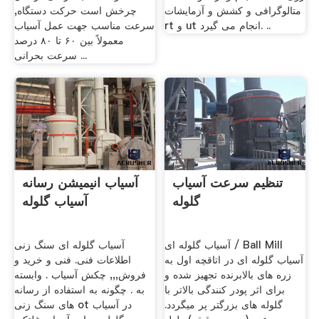
متالوگرافی و کشش و آزمایشات
چرخش است حرکت دستگاه,
rt و ut انجام می گیرد. ..
سرعت مناسب جهت عمل آسیاب
معمولاً بین ۶٠ تا ۸٠ درصد
سرعت بحرانی ...
تنظیم سرعت آسیاب
آسیاب انیمیشن رسانه
گلوله
آسیاب گلوله
آسیاب گلوله ای / Ball Mill
آسیاب گلوله ای سنگ زنی
آسیاب گلوله ای در اتاقچه اول به
اطلاعات فنی. فنی و خرید و
زره های بالابرنده تجهیز شده و
فروش,,, چکش آسیاب . وابسته
برای اثر پودر کنندگی بالاتر با
به . چگونه به استفاده از رسانه
گلوله های بزرگتر پر میگردد.
های سنگ زنی ot در آسیاب