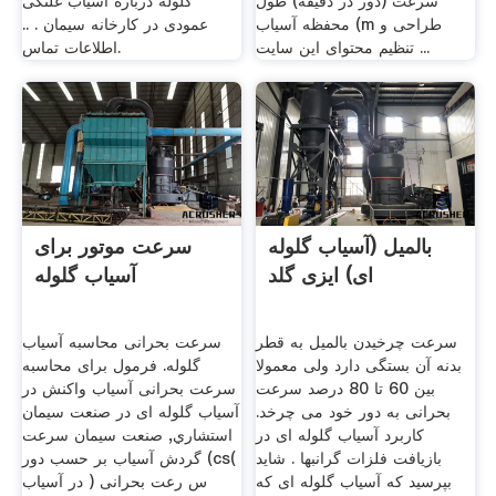
سرعت (دور در دقیقه) طول
گلوله درباره آسیاب غلتکی
محفظه آسیاب (m طراحی و
عمودی در کارخانه سیمان . ..
تنظیم محتوای این سایت ...
اطلاعات تماس.
بالمیل (آسیاب گلوله
سرعت موتور برای
ای) ایزی گلد
آسیاب گلوله
سرعت چرخیدن بالمیل به قطر
سرعت بحرانی محاسبه آسیاب
بدنه آن بستگی دارد ولی معمولا
گلوله. فرمول برای محاسبه
بین 60 تا 80 درصد سرعت
سرعت بحرانی آسیاب واکنش در
بحرانی به دور خود می چرخد.
آسیاب گلوله ای در صنعت سیمان
کاربرد آسیاب گلوله ای در
استشاري, صنعت سیمان سرعت
بازیافت فلزات گرانبها . شاید
گردش آسیاب بر حسب دور (cs(
بپرسید که آسیاب گلوله ای که
س رعت بحرانی ( در آسیاب