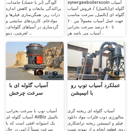
synergeeboilerscoin آسیاب
آلودگی (تر یا خشك) جامدات،
گلوله ای(بالمیل) / فروش آسیاب
پراكندگی مایعات و كاهش اندازه
گلوله ای (بالمیل, سرعت مناسب
ذرات ریز، همگن‌سازی فیلرها و
جهت عمل آسیاب معمولاً بین ۶٠
موادخام، كاربردهای سایشی و
تا ۸٠ درصد سرعت بحرانی
گردسازی در آسیاهای گلوله‌ای،
آسیاب می باشد هر .
لغزشی، دینو ...
عملکرد آسیاب توپ رو
آسیاب گلوله ای با
با انیمیشن
سرعت چرخش
آسیاب گلوله ای ریخته گری
آسیاب توپ با سرعت بحرانی.
متالورژی ذوب فلزات مواد دانلود
آسیاب گلوله ای AllBiz بالمیل
فیلم و انیمیشن ریخته تراشکاری
یک استوانه افقی است که با
روی قطعه انجام و از نمونه تست
سرعت نسبتاً آرامی در حال