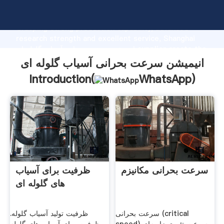
انیمیشن سرعت بحرانی آسیاب گلوله ای manufacturer
Grasping strong production capability, advanced
research strength and excellent service, Shanghai
انیمیشن سرعت بحرانی آسیاب گلوله ای supplier create the
value and bring values to all of customers.
انیمیشن سرعت بحرانی آسیاب گلوله ای
Introduction(
WhatsApp
)
سرعت بحرانی مکانیزم
ظرفیت برای آسیاب
های گلوله ای
سرعت بحرانی (critical
ظرفیت تولید آسیاب گلوله.