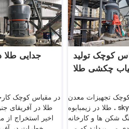
اس کوچک تولید
جدایی طلا در
اب چکشی طلا
کوچک تجهیزات معدن
در مقیاس کوچک کارخ
طلا در زیمبابوه . sky خود را به
طلا در آفریقای جن
نگ شکن ها و کارخانه
اخیر استخراج از مع
دی می پردازد که می
خطرات در آفری