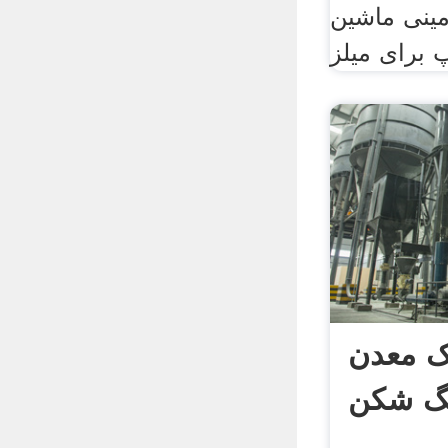
مینی ماشین
ک معدن
گ شکن