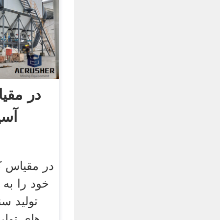
در مقی
آسی
در مقیاس 
تولید س
های تولی