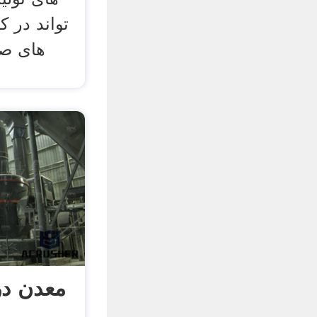
تواند در 
های صن
معدن د