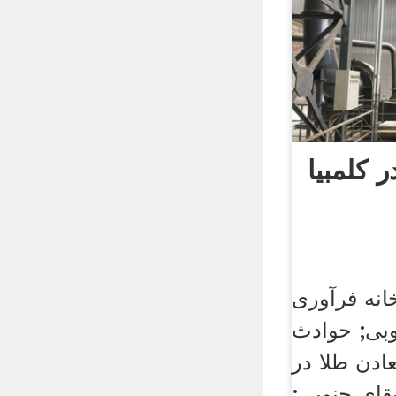
 کلمبیا
انه فرآوری
وبی; حوادث
ادن طلا در
قای جنوبی;