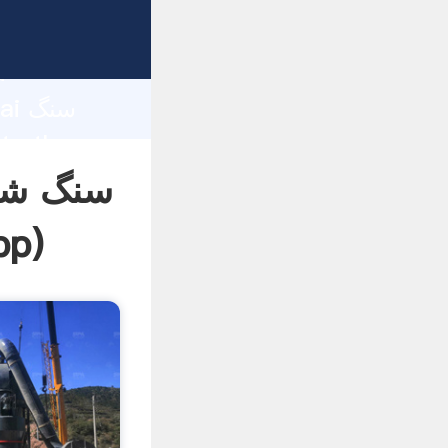
d
hai
سنگ شکن
pp
)