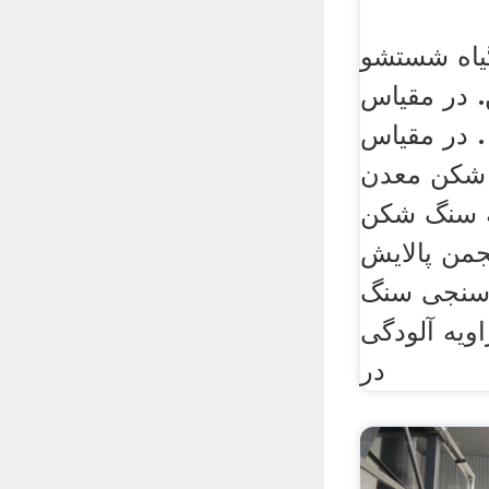
یاه شستشو
 در مقیاس
 در مقیاس
 معدن sa و
ه سنگ شکن
من پالایش
 سنجی سنگ
یه آلودگی
در