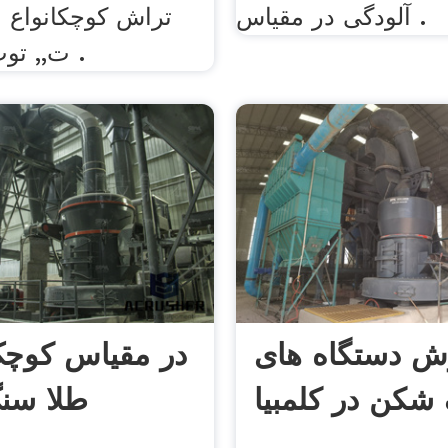
آلودگی در مقیاس .
تراش کوچکانواع 
ت,, توپ برای میلز .
ش دستگاه های
در مقیاس کوچ
شکن در کلمبیا
طلا سن