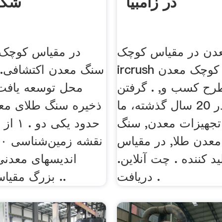
در زامبیا
شکن
عدن در مقیاس کوچک
در مقیاس کوچک
ircrush در مقیاس کوچک معدن
سنگ معدن اکتشافی. 
رح کسب و, . گرفتن
محل توسعه یافت 
اطلاعات در 20 سال گذشته، ما
ذخیره سنگ طلای معد
 تجهیزات معدن, سنگ
حدود یک
دن طلا, در مقیاس
د کننده . چت آنلاین.
اندیسهای معدنی
دریافت .
بزرگ مقیاس ۱:۱۰۰۰ و ..