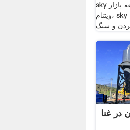
sky با موفقیت توسعه بازار
ویتنام، sky ماشين آلات خرد
 در غنا