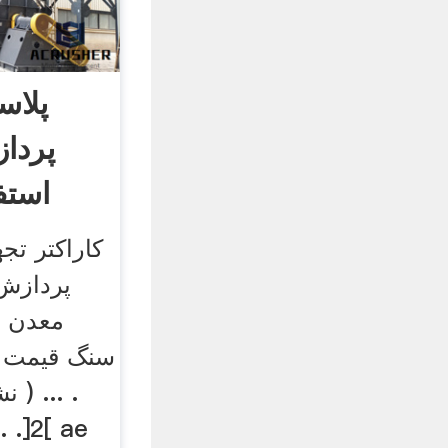
پلاس
پردا
استف
کاراکتر تج
پردازش 
معدن ط
سنگ قیمت ن
. ... ( 
]2[.