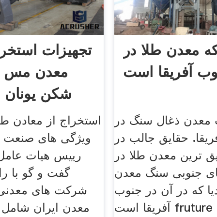
ه معدن طلا در
تجهیزات استخر
ب آفریقا است
معدن مس د
شکن یونان د
 معدن ذغال سنگ در
استخراج از معادن طلا
یقا. حقایق جالب در
ویژگی های صنعت و
ق ترین معدن طلا در
رییس هیات عامل 
ای جنوبی سنگ معدن
گفت و گو با راد
یا که در آن در جنوب
شرکت های معدنی 
آفریقا است fruture از صنعت
معدن ایران شامل 