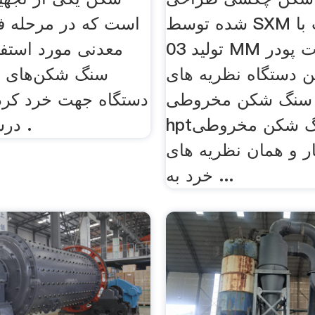
شده توسط SXM متناسب با
است که در مرحله ف
تولید 03 MM محصولات پودر
 دستگاه نظریه های
سنگ شکن‌های فک
سنگ شکن مخروطی
دستگاه جهت خرد کرد
hptسنگ شکن مخروطی HPT
درشت و بزرگ .
ر و همان نظریه های
خرد به ...