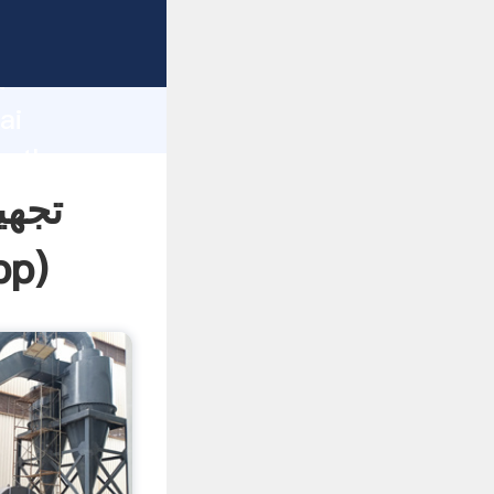
d
ai
تجه
pp
)