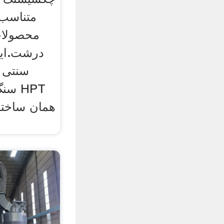
درشت.این
سنتی 
همان ساختا