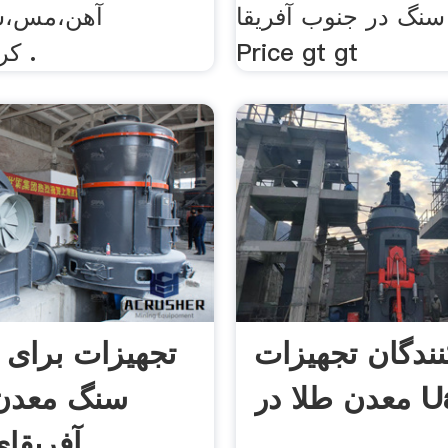
نگ در جنوب آفریقا Get
آهن،مس،س
Price gt gt
کرومیوم،سنگ .
نندگان تجهیزات
تجهیزات برای 
ا در Uae
سنگ معدن 
آفریقا