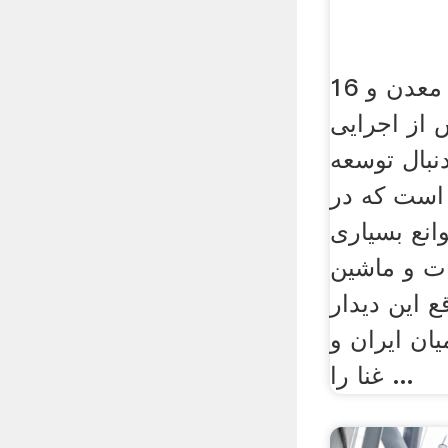
16 فوریه 2016 بخش معدن و
از اجرایی
نبال توسعه
 است که در
انع بسیاری
ات و ماشين
ع این دیدار
ان ایران و
غنا را ...