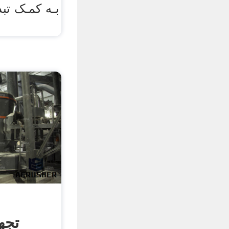
بـه کمـک تب
تجه