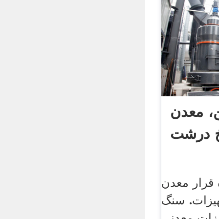
، معدن
خ درشت
 قرار معدن
یزات. سنگ
زات معدنی