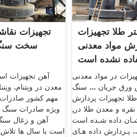
تر طلا تجهیزات
تجهیزات نقا
زش مواد معدنی
سخت سنگ
اده نشده است
هیزات در مواد معدنی
آهن تجهیزات اس
ورق جریان ... سنگ
معدن در ویتنام. ویت
لا تجهیزات پردازش
مهم کشور صادرات د
قره و معدن طلا در,
ویژه صادرات سنگ 
نشـان داده شـده است
آهن و زغال سنگ
 ... پـردازش داده هـای ae
e