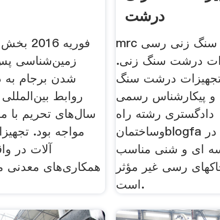
درشت
mrc درشت سنگ زنی رسی
ات درشت سنگ زنی.
زمین‌شناسی پس 
جهیزات درشت سنگ
شدن برجام به د
و پیکارشناس رسمی
روابط بین‌المللی
دادگستری رشته راه
سال‌های تحریم با مو
وساختمانblogfa این شیوه در
مواجه بود. تجهيز
سه ای و شنی مناسب
آلات در واق
اکهای رسی غیر مؤثر
همکاری‌های معدنی می
است.