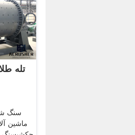
تله طلا
سنگ شک
ماشین آل
چکشیسنگ 