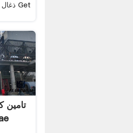
ذغال س
تامین ک
معدن طل