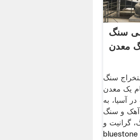
شی سنگ
 معدن
تخراج سنگ
نام یک معدن
ر آسیا، به
آهک و سنگ
، گرانیت و
blueston است با سال ها تلاش