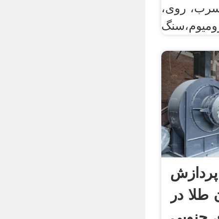
رب، روی،
پردازش
طلا در
ی جنوبی