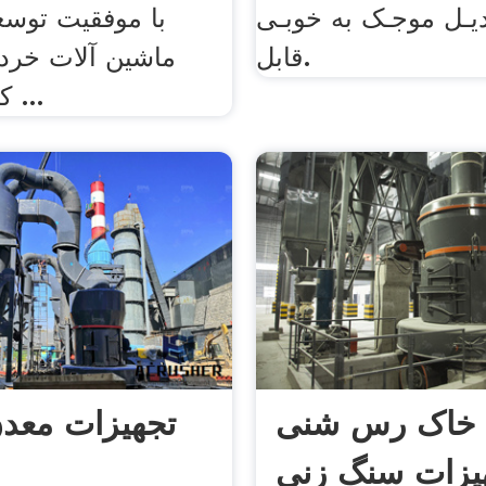
دیـل موجـک به خوبـی
قابل.
کردن و سنگ ...
خاک رس شنی
تجهیزات معدن
یزات سنگ زنی