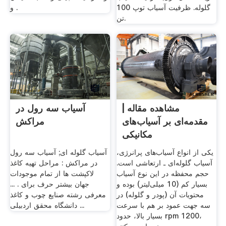
گلوله. ظرفیت آسیاب توپ 100
و .
تن.
مشاهده مقاله |
آسیاب سه رول در
مقدمه‌ای بر آسیاب‌های
مراکش
مکانیکی
یکی از انواع آسیاب‌های پرانرژی،
آسیاب گلوله ای; آسیاب سه رول
آسیاب گلوله‌ای ـ ارتعاشی است.
در مراکش : مراحل تهیه کاغذ
حجم محفظه در این نوع آسیاب
لاکپشت ها از تمام موجودات
بسیار کم (10 میلی‌لیتر) بوده و
جهان بیشتر حرف برای . ...
محتویات آن (پودر و گلوله) در
معرفی رشته صنایع چوب و کاغذ
سه جهت عمود بر هم با سرعت
دانشگاه محقق اردبیلی ...
بسیار بالا، حدود rpm 1200،