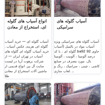
آسیاب گلوله های
انواع آسیاب های گلوله
سرامیکی
ای، استخراج از معادن
آسیاب گلوله های سرامیکی ویژه
آسیاب گلوله ای — خرید آسیاب
آسیاب مواد در بالمیل (آسیاب
گلوله ای, هزینه, عکس آسیاب .
گلوله ای ، با کد ba92 حاوی 92
خرید آسیاب گلوله ای گلوله های
درصد آلومینا ، آلوبیت ، آلومینا
آسیاب در تهران ايران — از
بال، مورد مصرف در صنایع
شرکت برهوت آریا در لیست
کاشی ، چینی ، سرامیک ، رنگ و
سایت آل بیز. انواع قدیمی از
لعاب سازی. ...
ماشین آلات استخراج از معادن
طلا