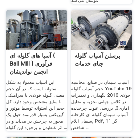
نوسان می‌کنند.
پرسلن آسیاب گلوله
آسیا های گلوله ای (
چنای خدمات
Ball Mill ) فرآوری
انجمن نواندیشان
آسیاب سیمان در صنایع. محاسبه
این آسیاب معمولا به شکل
حجم آسیاب گلوله YouTube 19
استوانه است که در آن حجم
جولای 2016 نگهداری و تعمیرات
معینی گلوله فولادی یا سرامیکی
در کلاس جهانی تجزیه و تحلیل
با سایز مشخص وجود دارد. کل
آماری3, بررسی عیوب چرخدنده
حجم این استوانه توسط موتور و
آسیاب سیمان گلوله ای کارخانه
گیربکس بسیار قدرتمند حول یک
سیمان ایلام, Pdf, 11 اگر
محور به چرخش در می‌آید و در
شاخص ...
اثر غلطیدن و برخورد این گلوله ...