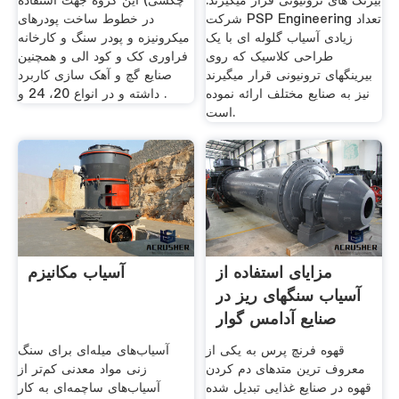
بیرنگ های ترونیونی قرار میگیرند.
چکشی) این گروه جهت استفاده
شرکت PSP Engineering تعداد
در خطوط ساخت پودرهای
زیادی آسیاب گلوله ای با یک
میکرونیزه و پودر سنگ و کارخانه
طراحی کلاسیک که روی
فراوری کک و کود الی و همچنین
بیرینگهای ترونیونی قرار میگیرند
صنایع گچ و آهک سازی کاربرد
نیز به صنایع مختلف ارائه نموده
داشته و در انواع 20، 24 و .
است.
مزایای استفاده از
آسیاب مکانیزم
آسیاب سنگهای ریز در
صنایع آدامس گوار
قهوه فرنچ پرس به یکی از
آسیاب‌های میله‌ای برای سنگ
معروف ترین متدهای دم کردن
زنی مواد معدنی کم‌تر از
قهوه در صنایع غذایی تبدیل شده
آسیاب‌های ساچمه‌ای به کار