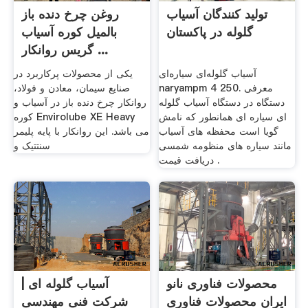
تولید کنندگان آسیاب
روغن چرخ دنده باز
گلوله در پاکستان
بالمیل کوره آسیاب
گریس روانکار ...
آسیاب گلوله‌ای سیاره‌ای
یکی از محصولات پرکاربرد در
naryampm 4 250. معرفی
صنایع سیمان، معادن و فولاد،
دستگاه در دستگاه آسیاب گلوله
روانکار چرخ دنده باز در آسیاب و
ای سیاره ای همانطور که نامش
کوره Envirolube XE Heavy
گویا است محفظه های آسیاب
می باشد. این روانکار با پایه پلیمر
مانند سیاره های منظومه شمسی
سنتتیک و
. دریافت قیمت
محصولات فناوری نانو
آسیاب گلوله ای |
ایران محصولات فناوری
شرکت فنی مهندسی