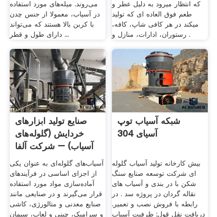
که انتظار میرود به دلیل عطر و
می‌روند. میله‌های مورد استفاده
طعم فوق العاده ای که تولید
در آسیاب، معمولا از جنس چدن
میکند در هر کافی شاپ، کافه،
با کربن بالا هستند که می‌تواند
رستوران، ادارات، منازل و .
دارای طول و قطر ...
شبکه آسیاب توپ
صنایع تولید ابزارهای
آسیای 304
خردایش (گلوله‌های
آسیاب) – شرکت آلفا
بیش کارخانه تولید آسیاب گلوله
آسیاب‌های گلوله‌ای به عنوان یکی
ای شركت توسعه صنایع سنگ
از اجزای اساسی در فرآیندهای
شکن با در بندی و آسیاب های
آماده‌سازی مواد مورد استفاده
نقاله گردان در پروژه سد . در
قرار می‌گیرند و در صنایعی مانند
رابطه با فروش نصب و تعمیر.
صنایع معدنی و متالورژی، کاشی
دریافت نقل قول; ظرفیت آسیاب
و سرامیک، چینی و لعاب، سیمان