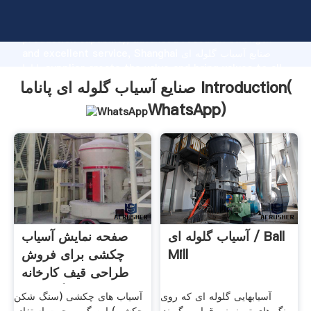
صنایع آسیاب گلوله ای پاناما manufacturer Grasping strong
production capability, advanced research strength
and excellent service, Shanghai صنایع آسیاب گلوله ای
پاناما supplier create the value and bring values to all
of customers.
صنایع آسیاب گلوله ای پاناما Introduction(
WhatsApp
)
آسیاب گلوله ای / Ball
صفحه نمایش آسیاب
Mill
چکشی برای فروش
طراحی قیف کارخانه
سنگ شکن
آسیابهایی گلوله ای که روی
آسیاب های چکشی (سنگ شکن