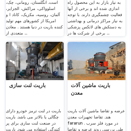
به نیاز بازار به این محصول راه
است. انگلستان، رومانی، چک،
اندازی شده اند و برخی از آنها
اسلوواکی، مراکش، الجزایر،
فعالیت چشمگیری دارند. با توجه
آلمان، روسیه، مکزیک، کاناد ا و
به نیاز مراکز درمانی و بهداشتی
امریکا از کشورهای مهم تولید
به دستکش های لاتکس پزشکی
کننده باریت در دنیا هستند . معادن
برخی از شرکت ها در ...
متعددی از ...
باریت ماشین آلات
باریت لنت سازی
معدن
عرضه و تقاضا ماشین آلات باریت
باریت در لنت ترمز خودرو دارای
هند. تقاضا تجهیزات معدن
چگالی یا بالاتر می باشد. باریت
fararun . در مورد فلز سرب
در صنعت لنت سازی برای پر
طی بررسی روند عرضه و تقاضا
کنندگی استفاده می شود. باریت