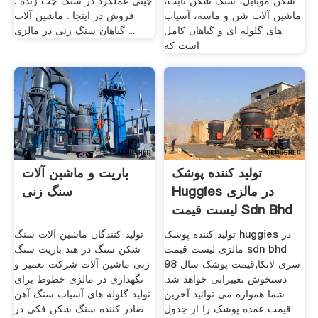
شکن موبایل، سنگ شکن ثابت،
چینی عملکرد در سنگ چت زنده .
ماشین آلات شن و ماسه، آسیاب
فروش در اینجا . ماشین آلات
های گلوله ای و گیاهان کامل
گیاهان سنگ زنی در مالزی ...
است که
تولید کننده پوشک
باریت و ماشین آلات
Huggies در مالزی
سنگ زنی
لیست قیمت Sdn Bhd
.
تولید کننده پوشک huggies در
تولید کنندگان ماشین آلات سنگ
مالزی لیست قیمت sdn bhd
شکن سنگ در هند باریت سنگ
سری لانکا,قیمت پوشک سال 98
زنی ماشین آلات شرکت تعمیر و
دستخوش تغییراتی خواهد شد.
نگهداری در مالزی خطوط برای
شما همواره می توانید آخرین
تولید گلوله های آسیاب سنگ آهن
قیمت عمده پوشک را از جدول
صادر کننده سنگ شکن فکی در