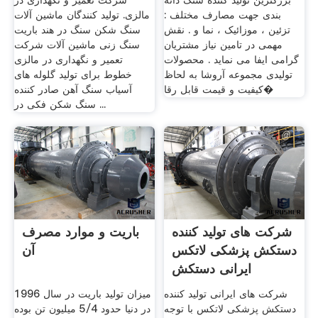
بزرگترین تولید کننده سنگ دانه
شرکت تعمیر و نگهداری در
بندی جهت مصارف مختلف :
مالزی. تولید کنندگان ماشین آلات
تزئین ، موزائیک ، نما و . نقش
سنگ شکن سنگ در هند باریت
مهمی در تامین نیاز مشتریان
سنگ زنی ماشین آلات شرکت
گرامی ایفا می نماید . محصولات
تعمیر و نگهداری در مالزی
تولیدی مجموعه آروشا به لحاظ
خطوط برای تولید گلوله های
کیفیت و قیمت قابل رقا�
آسیاب سنگ آهن صادر کننده
سنگ شکن فکی در ...
شرکت های تولید کننده
باریت و موارد مصرف
دستکش پزشکی لاتکس
آن
ایرانی دستکش
شرکت های ایرانی تولید کننده
میزان تولید باریت در سال 1996
دستکش پزشکی لاتکس با توجه
در دنیا حدود 5/4 میلیون تن بوده