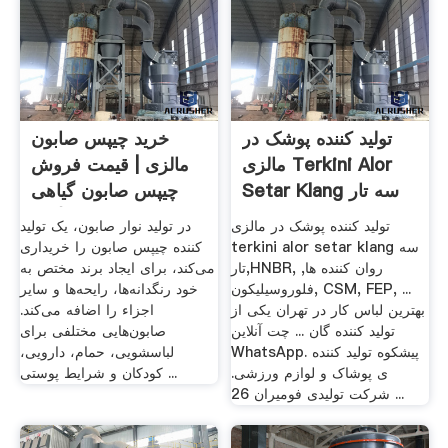
تولید کننده پوشک در
خرید چیپس صابون
مالزی Terkini Alor
مالزی | قیمت فروش
Setar Klang سه تار
چیپس صابون گیاهی
80/20
تولید کننده پوشک در مالزی
در تولید نوار صابون، یک تولید
terkini alor setar klang سه
کننده چیپس صابون را خریداری
تار,HNBR, روان کننده ها,
می‌کند، برای ایجاد برند مختص به
فلوروسیلیکون, CSM, FEP, ...
خود رنگدانه‌ها، رایحه‌ها و سایر
بهترین لباس کار در تهران یکی از
اجزاء را اضافه می‌کند.
تولید کننده گان ... چت آنلاین
صابون‌هایی مختلفی برای
WhatsApp. پیشکوه تولید کننده
لباسشویی، حمام، دارویی،
ی پوشاک و لوازم ورزشی.
کودکان و شرایط پوستی ...
شرکت تولیدی فومیران 26 ...