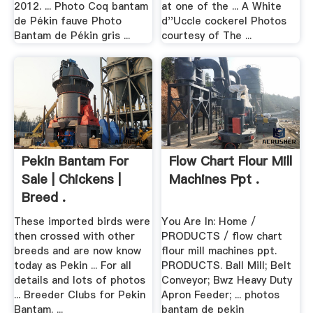
2012. ... Photo Coq bantam
at one of the ... A White
de Pékin fauve Photo
d''Uccle cockerel Photos
Bantam de Pékin gris ...
courtesy of The ...
Pekin Bantam For
Flow Chart Flour Mill
Sale | Chickens |
Machines Ppt .
Breed .
These imported birds were
You Are In: Home /
then crossed with other
PRODUCTS / flow chart
breeds and are now know
flour mill machines ppt.
today as Pekin ... For all
PRODUCTS. Ball Mill; Belt
details and lots of photos
Conveyor; Bwz Heavy Duty
... Breeder Clubs for Pekin
Apron Feeder; ... photos
Bantam. ...
bantam de pekin