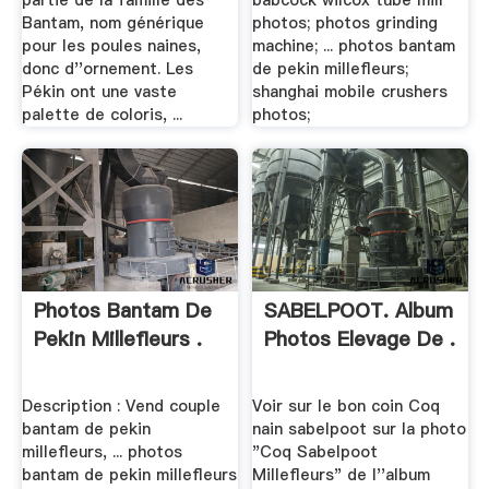
partie de la famille des
babcock wilcox tube mill
Bantam, nom générique
photos; photos grinding
pour les poules naines,
machine; ... photos bantam
donc d''ornement. Les
de pekin millefleurs;
Pékin ont une vaste
shanghai mobile crushers
palette de coloris, ...
photos;
Photos Bantam De
SABELPOOT. Album
Pekin Millefleurs .
Photos Elevage De .
Description : Vend couple
Voir sur le bon coin Coq
bantam de pekin
nain sabelpoot sur la photo
millefleurs, ... photos
"Coq Sabelpoot
bantam de pekin millefleurs
Millefleurs" de l''album