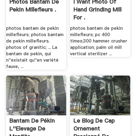
Photos Bantam De
I Want Photo Of
Pekin Millefleurs .
Hand Grinding Mill
For .
photos bantam de pekin
photos bantam de pekin
millefleurs; photos bantam
millefleurs; pc 400
de pekin millefleurs.
times;300 hammer crusher
photos of granitic; ... La
application; palm oil mill
bantam de pekin, qui
vertical sterilizer ...
n''existait qu''en variété
fauve, ...
Bantam De Pékin
Le Blog De Cap
L''elevage De
Ornement