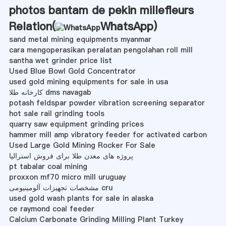
photos bantam de pekin millefleurs
Relation(
WhatsApp
)
sand metal mining equipments myanmar
cara mengoperasikan peralatan pengolahan roll mill
santha wet grinder price list
Used Blue Bowl Gold Concentrator
used gold mining equipments for sale in usa
کارخانه طلا dms navagab
potash feldspar powder vibration screening separator
hot sale rail grinding tools
quarry saw equipment grinding prices
hammer mill amp vibratory feeder for activated carbon
Used Large Gold Mining Rocker For Sale
پروژه های معدن طلا برای فروش استرالیا
pt tabalar coal mining
proxxon mf70 micro mill uruguay
مشخصات تجهیزات آلومینیومی cru
used gold wash plants for sale in alaska
ce raymond coal feeder
Calcium Carbonate Grinding Milling Plant Turkey