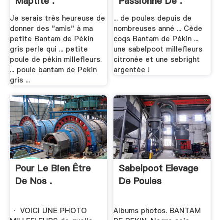
Maptite .
Passionné De .
Je serais très heureuse de
... de poules depuis de
donner des "amis" à ma
nombreuses anné ... Cède
petite Bantam de Pékin
coqs Bantam de Pékin ...
gris perle qui ... petite
une sabelpoot millefleurs
poule de pékin millefleurs.
citronée et une sebright
... poule bantam de Pekin
argentée !
gris ...
Pour Le Bien Être
Sabelpoot Elevage
De Nos .
De Poules
· VOICI UNE PHOTO
Albums photos. BANTAM