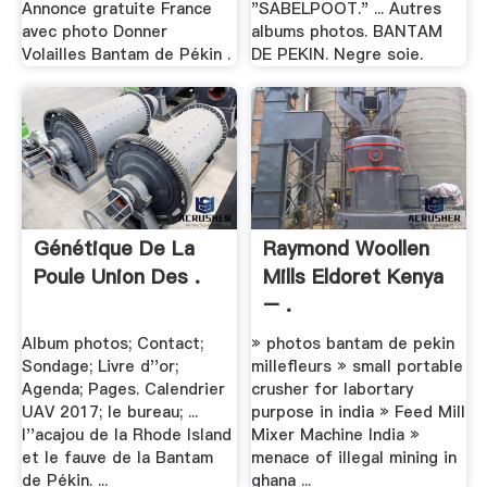
Annonce gratuite France
"SABELPOOT." ... Autres
avec photo Donner
albums photos. BANTAM
Volailles Bantam de Pékin .
DE PEKIN. Negre soie.
Génétique De La
Raymond Woollen
Poule Union Des .
Mills Eldoret Kenya
– .
Album photos; Contact;
» photos bantam de pekin
Sondage; Livre d''or;
millefleurs » small portable
Agenda; Pages. Calendrier
crusher for labortary
UAV 2017; le bureau; ...
purpose in india » Feed Mill
l''acajou de la Rhode Island
Mixer Machine India »
et le fauve de la Bantam
menace of illegal mining in
de Pékin. ...
ghana ...