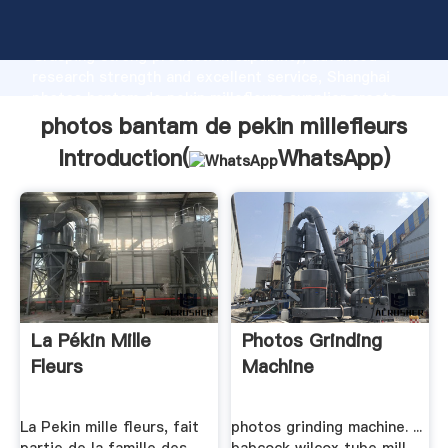
photos bantam de pekin millefleurs manufacturer
Grasping strong production capability, advanced
research strength and excellent service, Shanghai
photos bantam de pekin millefleurs supplier create
the value and bring values to all of customers.
photos bantam de pekin millefleurs
Introduction(
WhatsApp
)
La Pékin Mille
Photos Grinding
Fleurs
Machine
La Pekin mille fleurs, fait
photos grinding machine. ...