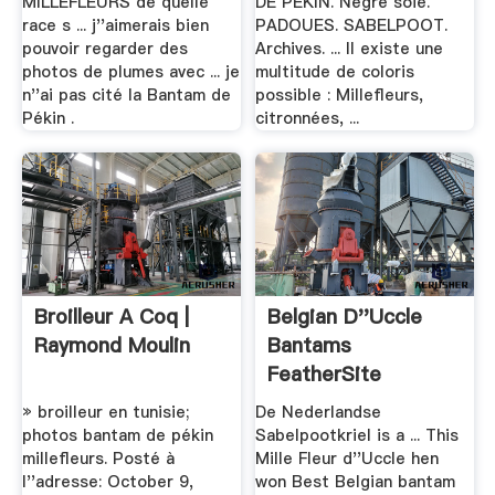
MILLEFLEURS de quelle
DE PEKIN. Negre soie.
race s ... j''aimerais bien
PADOUES. SABELPOOT.
pouvoir regarder des
Archives. ... Il existe une
photos de plumes avec ... je
multitude de coloris
n''ai pas cité la Bantam de
possible : Millefleurs,
Pékin .
citronnées, ...
Broilleur A Coq |
Belgian D''Uccle
Raymond Moulin
Bantams
FeatherSite
» broilleur en tunisie;
De Nederlandse
photos bantam de pékin
Sabelpootkriel is a ... This
millefleurs. Posté à
Mille Fleur d''Uccle hen
l''adresse: October 9,
won Best Belgian bantam