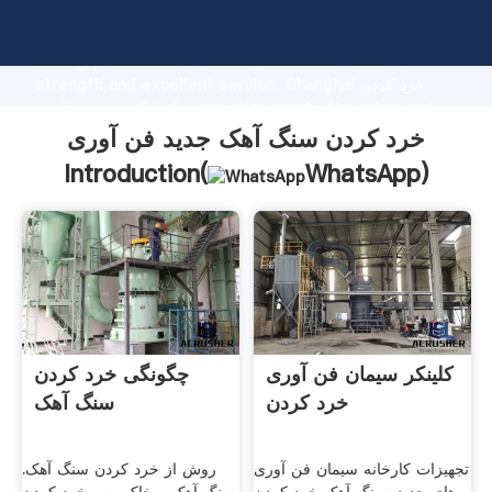
خرد کردن سنگ آهک جدید فن آوری manufacturer Grasping
strong production capability, advanced research
strength and excellent service, Shanghai خرد کردن
سنگ آهک جدید فن آوری supplier create the value and
bring values to all of customers.
خرد کردن سنگ آهک جدید فن آوری
Introduction(
WhatsApp
)
کلینکر سیمان فن آوری
چگونگی خرد کردن
خرد کردن
سنگ آهک
تجهیزات کارخانه سیمان فن آوری
روش از خرد کردن سنگ آهک.