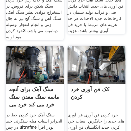
های جدید. سنگ آهک خرد کردن
سنگ آهک و خاک رس خرد کردن
فن آوری های جدید انتخاب دانش
سنگ شکن برای فروش. در
فنی و فرآیند تولید سیمان در
استخراج موادى نظير سنگ آهک،
کارخانجات جدید الاحداث هر چه
سنگ آهن و سنگ گچ نيز به چال
هزينه های مرتبط با خريد فن
زنى و انجام انفجار بوسيله
آوری بيشتر باشد، هزينه
ديناميت مى باشد. 3خرد کردن
مود اوليه.
کک فن آوری خرد
سنگ آهک برای آنچه
کردن
ماسه سنگ معدن سنگ
خرد می کند خرد می
شود
خرد کردن فن آوری فن آوری
سنگ آهک خرد کردن خط در
های جدید را جایگزین آسیاب خرد
الجزایر آسیاب میله سنگزنی خط
کردن جدید انگلستان فن آوری.
در چین ultrafine پودر اقرأ