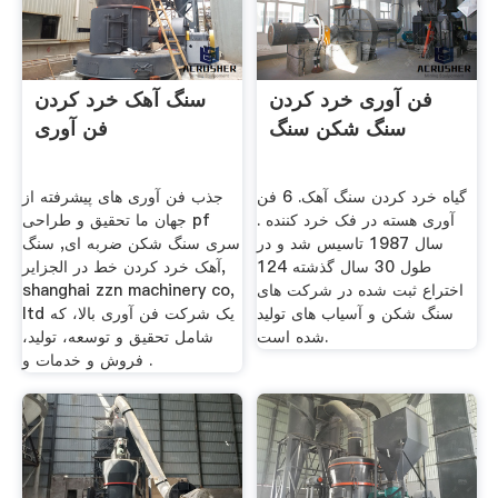
فن آوری خرد کردن
سنگ آهک خرد کردن
سنگ شکن سنگ
فن آوری
گیاه خرد کردن سنگ آهک. 6 فن
جذب فن آوری های پیشرفته از
آوری هسته در فک خرد کننده .
جهان ما تحقیق و طراحی pf
سال 1987 تاسیس شد و در
سری سنگ شکن ضربه ای, سنگ
طول 30 سال گذشته 124
آهک خرد کردن خط در الجزایر,
اختراع ثبت شده در شركت های
shanghai zzn machinery co,
سنگ شکن و آسیاب های تولید
ltd یک شرکت فن آوری بالا، که
شده است.
شامل تحقیق و توسعه، تولید،
فروش و خدمات و .