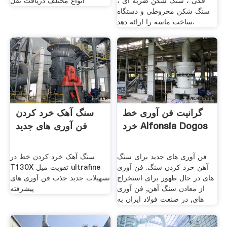
فکی ، سنگ شکن ضربه ای ،
انواع مختلف دریافت نقل
سنگ شکن مخروطی و دستگاه
ساخت ماسه را ارائه دهد.
گرانیت فن آوری خط
سنگ آهک خرد کردن
خرد Alfonsia Dogos
فن آوری های جدید
فن آوری های جدید برای سنگ
سنگ آهک خرد کردن خط در
آهن خرد کردن سنگ. فن آوری
T130X تقویت میل ultrafine
های در حال ظهور برای استخراج
تسهیلات جدید جذب فن آوری های
از معادن سنگ آهن, فن آوری
پیشرفته
های, در صنعت فولاد ایران به