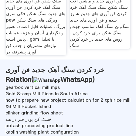
فن آوری جدید و ماشین آلات
سنگ شکن فن آوری های جدید
سنگ شکن سنگ سنگ آهک خرد
سنگ آهک خرد کردن فن آوری
کردن فن آوری های جدید, شارژ
های جدید. سنگ شکن فکی سری
شده و فن آوری های جدید
pew ویژگی های سنگ شکن
سنگ,تن سنگ آهک مناسب جهت,
بزرگ، عملیات قابل اعتماد، تعمیر
سنگ شکن برای خرد کردن .
و نگهداری آسان و هزینه عملیات
روش های جدید در خرد کردن
پایین است. . gbm با تحلیل
سنگ .
نیازهای مشتریان و جذب فن
آوری پیشرفته در
خرد کردن سنگ آهک جدید فن آوری
Relation(
WhatsApp
)
gearbox vertical mill mps
Gold Stamp Mill Pices In South Africa
how to prepare new project calculation for 2 tph rice mill
X6 Mill Pocket Island
clinker grinding flow sheet
خشک کن پودر فلز در هند
potash processing product line
kaolin washing plant configuration