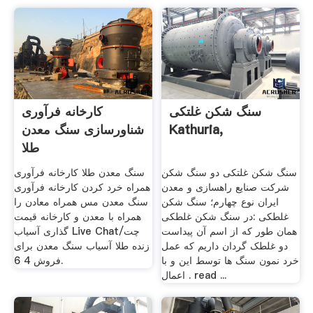
سنگ شکن غلتکی
کارخانه فرآوری
Kathuria,
شناورسازی سنگ معدن
طلا
سنگ شکن غلتکی دو سنگ شکن
سنگ معدن طلا کارخانه فرآوری
شرکت صنایع راهسازی و معدن
همراه خرد کردن کارخانه فرآوری
ایران نوع چهارم؛ سنگ شکن
سنگ معدن مس همراه معادن را
غلطکی :در سنگ شکن غلطکی
همراه با معدن و کارخانه قیمت
همان طور که از اسم آن پیداست
گذاری آسیاب Live Chat/چت
دو غلطک گردان داریم که عمل
زنده طلا آسیاب سنگ معدن برای
خرد نمون سنگ ها توسط این و با
فروش 4 6.
اعمال . read ...