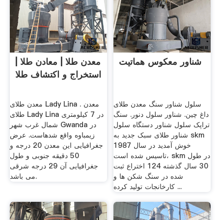
شناور معکوس هماتیت
معدن طلا | معادن طلا |
استخراج و اکتشاف طلا
سلول شناور سنگ معدن طلای
معدن طلای Lady Lina . معدن
داغ چین. شناور سلول دنور. سنگ
طلای Lady Lina در 7 کیلومتری
تراپک سلول شناور دستگاه سلول
شمال غرب شهر Gwanda در
شناور طلای سبک جدید به skm
زیمباوه واقع شدهاست. عرض
خوش آمدید در سال 1987
جغرافیایی این معدن 20 درجه و
تاسیس شده است، skm در طول
50 دقیقه جنوبی و طول
30 سال گذشته 124 اختراع ثبت
جغرافیایی آن 29 درجه شرقی
شده در سنگ شکن ها و
می باشد.
کارخانجات تولید کرده ...