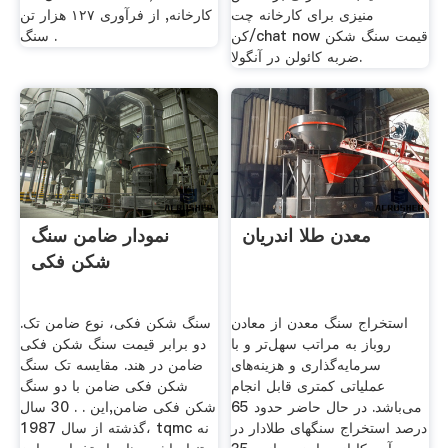
منیزی برای کارخانه چت
کارخانه, از فرآوری ۱۲۷ هزار تن
کن/chat now قیمت سنگ شکن
سنگ .
ضربه کائولن در آنگولا.
معدن طلا اندریان
نمودار ضامن سنگ
شکن فکی
استخراج سنگ معدن از معادن
سنگ شکن فکی، نوع ضامن تک.
روباز به مراتب سهل‌تر و با
دو برابر قیمت سنگ شکن فکی
سرمایه‌گذاری و هزینه‌های
ضامن در هند. مقایسه تک سنگ
عملیاتی کمتری قابل انجام
شکن فکی ضامن با دو سنگ
می‌باشد. در حال حاضر حدود 65
شکن فکی ضامن,این . . 30 سال
درصد استخراج سنگهای طلادار در
گذشته از سال 1987، tqmc نه