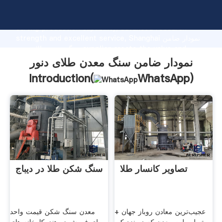
نمودار ضامن سنگ معدن طلای دنور manufacturer Grasping
strong production capability, advanced research
strength and excellent service, Shanghai نمودار ضامن
سنگ معدن طلای دنور supplier create the value and
bring values to all of customers.
نمودار ضامن سنگ معدن طلای دنور
Introduction(
WhatsApp
)
تصاویر کانسار طلا
سنگ شکن طلا در دیباج
عجیب‌ترین معادن روباز جهان +
معدن سنگ شکن قیمت واحد