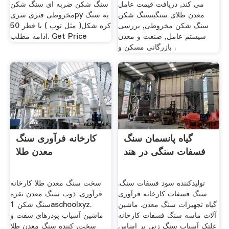
می کند, دریافت قیمت عامل
سنگ شکن ضربه ای سنگ شکن
معدن طلای سنگینسنگ شکن
مخروطی فنری سریpy یه سنگ
سنگ شکن مخروطی, بررسی
کره شکل( مثل توپ ) با قطر 50
سیستم عامل, صنعت و معدن
ادامه مطلب. Get Price
بازرگانی مسکن و .
گیاه پانسمان سنگ
کارخانه فرآوری سنگ
فسفات سنگی در هند
معدن طلا
تولیدکننده سود فسفات سنگ.
سخت سنگ معدن طلا کارخانه
سنگ فسفات کارخانه فرآوری
فرآوری. ذوب سنگ معدن نقره
گیاه تجهیزات سنگ معدن. ماشین
سنگ شکن 1aschoolxyz.
آلات ماسه سنگ فسفات کارخانه
ماشین آسیاب پودرهای سفت و
غلتک آسیاب سنگ زنی بر اساس
سخت, کننده سنگ معدن طلا