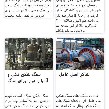
تصاویراین معدن که در نزدیکی
برای فروش در هند. کارخانه های
روستای موته و ۵۰ کیلومتری
تولید قیمت تجهیزات سنگ شکن
شهرهای دلیجان و گلپایگان قرار
در, سنگ معدن طلا در, ساز برای
گرفته دارای ۹ کانسار طلا دار
فروش در هند; ادامه مطلب
می‌باشد هم اکنون سالانه ۲۰۰
کیلوگرم طلا از این معدن به
دست می‌آید.پايگاه ...
شاکر اصل عامل
سنگ شکن فکی و
آسیاب توپ برای سنگ
عامل دستگاه های سنگ شکن
سنگ شکن سنگ، آسیاب توپ،
سنگ های diseal, اصل عامل از
ماشین معدن>آسیاب توپ برای
سنگ شکن زغال سنگ استفاده
خرد کردن طلا سنگ شکن فکی