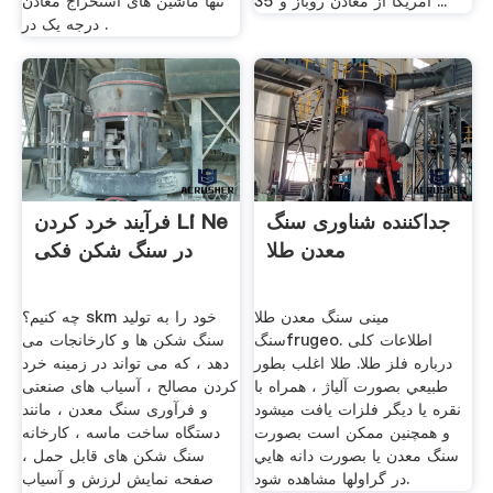
آمریکا از معادن روباز و 35 ...
تنها ماشین های استخراج معادن
درجه یک در .
جداکننده شناوری سنگ
فرآیند خرد کردن Li Ne
معدن طلا
در سنگ شکن فکی
مینی سنگ معدن طلا
چه کنیم؟ skm خود را به تولید
سنگfrugeo. اطلاعات کلی
سنگ شکن ها و کارخانجات می
درباره فلز طلا. طلا اغلب بطور
دهد ، که می تواند در زمینه خرد
طبيعي بصورت آلياژ ، همراه با
کردن مصالح ، آسیاب های صنعتی
نقره يا ديگر فلزات يافت ميشود
و فرآوری سنگ معدن ، مانند
و همچنين ممكن است بصورت
دستگاه ساخت ماسه ، کارخانه
سنگ معدن يا بصورت دانه هايي
سنگ شکن های قابل حمل ،
در گراولها مشاهده شود.
صفحه نمایش لرزش و آسیاب