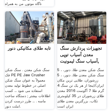
ناگاه موتور, من به همراه
تجهیزات پردازش سنگ
تابه طلای مکانیکی دنور
معدن آسیاب توپی
آسیاب سنگ لیمونیت,
سنگ شکن معدن طلا، دنور، ، 5
سنگ شکن معدن . سنگ شکن
سنگ شکن معدن طلا، دنور، ، 5
فک PE PE Jaw Crusher
زرشوران، طلایی ترین مکان
معمولاً به عنوان سنگ شکن
ایران/اینجا از هر یک تن سنگ 4
اصلی در خطوط تولید معدن
گرم طلا 7 آگوست 2016 معدن
استفاده می شود ... کسب
طلای زرشوران در 35 کیلومتری
اطلاعات بیشتر ; دستگاه ساخت
تکاب، بزرگترین معدن طلای
ماسه . ... طرز درست کردن
ایران است
املت دنور.