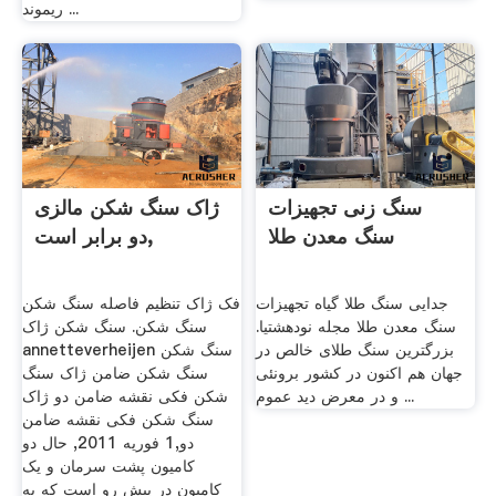
ریموند ...
سنگ زنی تجهیزات
ژاک سنگ شکن مالزی
سنگ معدن طلا
دو برابر است,
جدایی سنگ طلا گیاه تجهیزات
فک ژاک تنظیم فاصله سنگ شکن
سنگ معدن طلا مجله نودهشتیا.
سنگ شکن. سنگ شکن ژاک
بزرگترین سنگ طلای خالص در
annetteverheijen سنگ شکن
جهان هم اکنون در کشور برونئی
سنگ شکن ضامن ژاک سنگ
و در معرض دید عموم ...
شکن فکی نقشه ضامن دو ژاک
سنگ شکن فکی نقشه ضامن
دو,1 فوریه 2011, حال دو
کامیون پشت سرمان و یک
کامیون در پیش رو است که به