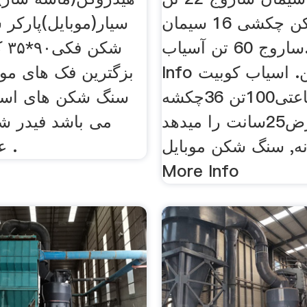
سنگ شکن چکشی 16 سیمان
سیار(موبایل)پارکر
ساروج 60 تن آسیاب. More
شکن
Info سنگ شکن. اسیاب کوبیت
بزگترین فک های مو
ظرفیت ساعتی100تن 36چکشه
سنگ شکن های است
با عرض25سانت را میدهد
می باشد فیدر ش
ه, سنگ شکن موبایل.
عرض۱۲۰سه .
More Info