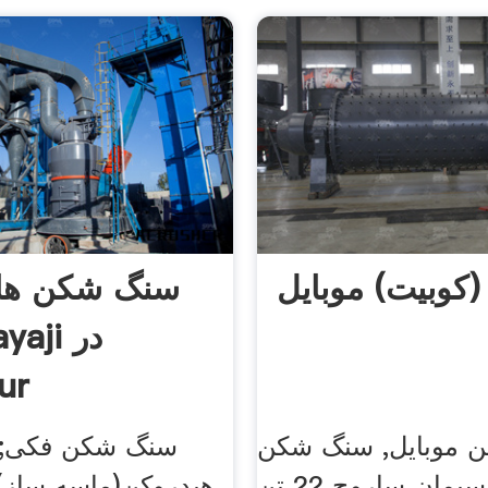
(کوبیت) موبایل
سنگ شکن ها
ur
 موبایل, سنگ شکن
سنگ شکن فکی;
کوبیت, سیمان ساروج 22 تن
هیدروکن(ماسه ساز