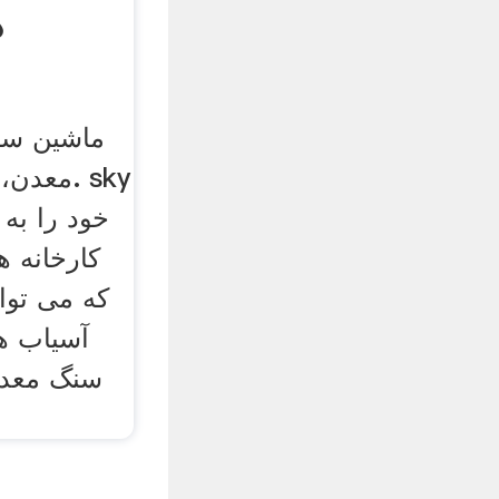
16
ماشین سن
معدن، م
خود را به
کارخانه ه
که می توا
آسیاب ه
سنگ معدن