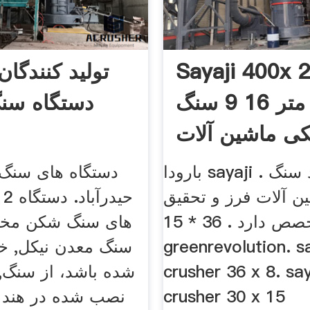
Sayaji 400x 
میلی متر 16 9 سنگ
دستگاه سن
ی ماشین آلات
بارودا sayaji . ما در تولید سنگ
دستگاه های سنگ
 آلات فرز و تحقیق
 20 12
و توسعه تخصص دارد . 36 * 15
های سنگ شکن مخر
greenrevolution. s
سنگ معدن نیکل, 
crusher 36 x 8. sa
شده باشد، از سنگ
crusher 30 x 15
نصب شده در هند