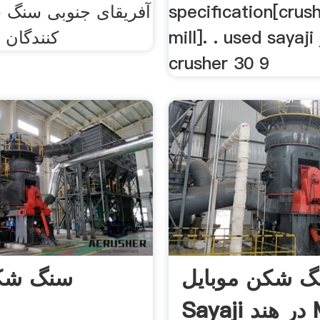
specification[crus
آفریقای جنوبی سنگ ش
mill]. . used sayaji
کنندگان 
crusher 30 9
 شکن موبایل
سنگ شک
Sayaji در هند Moreno