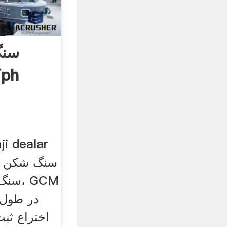
سنگی موبا
سنگ شکن سن
اختراع ث