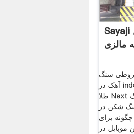
Sayaji سنگ شکن
ه مالزی
روطی سنگ
آهک در indonessiaشکن کوچک
طلا Next سنگتولید کننده سنگ
نگ شکن در
چگونه برای
موبایل در