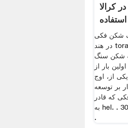
کی 30 9 در کرالا
استفاده
 فکی baroda
در هند torang. pe سری سنگ
 شکن سنگ
لین بار از
ی از، اوج
 بر توسعه
ی که قادر
به hel. . 30 9 سنگ شکن sayaji
.