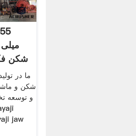
255
شکن فک
شکن و ماشین
ayaji
yaji jaw