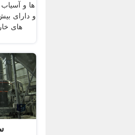
ها و آسیاب 
های خار
س