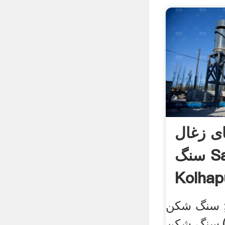
ی زغال
سنگ Sayaji در
Kolhap
 سنگ شکن
),سنگ شکن