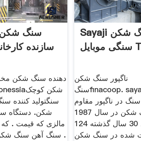
Sayaji سنگ شکن
یل Tph
سازنده کارخان
ناگپور سنگ شکن
دهنده سنگ شکن مخ
سنگfinacoop. sayaji dealar
گ در ناگپور مقاوم
سنگ شکن در سال 1987، GCM
شکن. دستگاه س
در طول 30 سال گذشته 124
مالزی که قیمت . که 
بت شده در سنگ شکن
. سنگ آهن سنگ شکن 