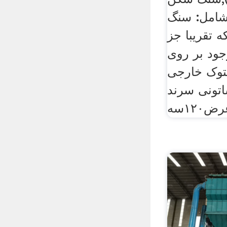
 شامل: سنگ
 فکی۹۰*۳۵ که تقریبا جز
جود بر روی
وک خارجی
اتونی سرند