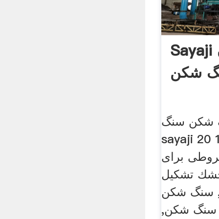
Sayaji تولید کنندگان
گ شکن
 شکن سنگ
sayaji حیدرآباد. دستگاه
وطی برای
خشك تشكيل
, سنگ شکن
 سنگ شکن,