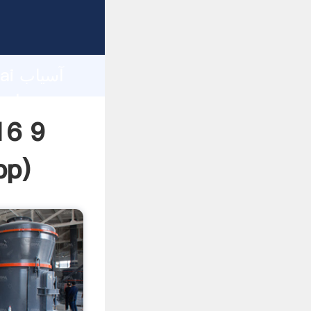
d
hai
pp
)