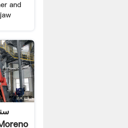
her and
 jaw
سنگ