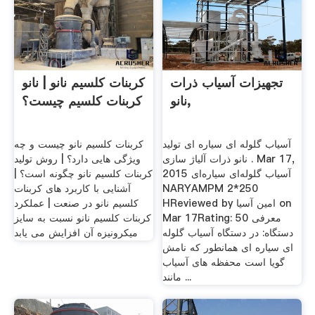
تجهیزات آسیاب ذرات
کربنات کلسیم نانو | نانو
نانو,
کربنات کلسیم چیست؟
آسیاب گلوله ای سیاره ای تولید
کربنات کلسیم نانو چیست و چه
نانو ذرات آلیاژ سازی . Mar 17,
ویژگی هایی دارد؟ | روش تولید
2015 آسیاب گلوله‌ای سیاره‌ای
کربنات کلسیم نانو چگونه است؟ |
NARYAMPM 2*250
آشنایی با کاربرد های کربنات
HReviewed by امین آسیا on
کلسیم نانو در صنعت | عملکرد
Mar 17Rating: 50 معرفی
کربنات کلسیم نانو نسبت به سایز
دستگاه: در دستگاه آسیاب گلوله
میکرونیزه آن افزایش می یابد
ای سیاره ای همانطور که نامش
گویا است محفظه های آسیاب
مانند ...