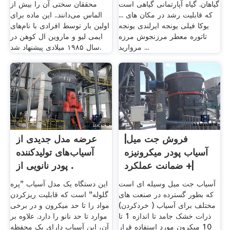
گیاهان. گیاه آپارتمانی گیاهی است
محققان سختی آن را بیش از
که قابلیت رشد در مکان های ...
الماس می‌دانند.. این ماده برای
یوکا فیلی یونجه ایرلندی يونجه
اولین بار توسط افرادی با نام‌های
تاتوره معطر مرزنجوش مرزه
ایمی لیو و ماروین ال کوهن در
مروارید ...
سال ۱۹۸۵ میلادی پیشنهاد شد.
فروش جت میل|
عرضه مدل جدیدی از
آسیاب پودر میکرونیزه
آسیاب‌های تولیدکننده
|+ ضمانت عملکرد
پودر نانویی از .
آسیاب جت میل وسیله ای است
این دستگاه یک مدل آسیاب "پره
که بطور گسترده در صنعت های
گلوله‌" است که قابلیت ریزکردن
مختلف برای آسیاب ( خردکردن)
مواد را تا حد میکرون و در برخی
ذرات خشک جامد تا اندازه 1 تا
موارد تا حد نانو را دارد. علاوه بر
10 میکرون مورد استفاده قرار
آن، این آسیاب دارای یک محفظه