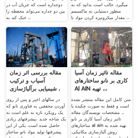
میگیرد. جالب است بدانید که به
دوجداره است که جریان آب در
منظور دستیابی به ماکسیمم
بین دو جداره می‌تواند محفظه را
مقدار میکرونیزه کردن مواد با ...
خنک کند به ...
مقاله تاثیر زمان آسیا
مقاله بررسی اثر زمان
کاری بر نانو ساختارهای
آسیاب و ترکیب
Al AIN تهیه ...
شیمیایی برآلیاژسازی .
متن کامل این مقاله منتشر نشده
در سالهای اخیر و پس از روی
است و فقط به صورت چکیده یا
آوردن محققین به فناوری نانو که
... مشخصات نویسندگان مقاله
یک رویکرد تازه به علم است نه
تاثیر زمان آسیا کاری بر نانو
یک شاخه جدید ،پیشرفتهای زیادی
ساختارهای al ain تهیه شده به
حاصل شده است. یکی از این
روش آلیاژسازی مکانیکی.
پیشرفتها تولید مواد نانو ساختار