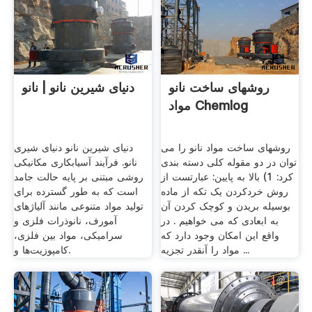
روشهای ساخت نانو
دنیای شیرین نانو | نانو
مواد Chemlog
روشهای ساخت مواد نانو را می
دنیای شیرین نانو دنیای شیری
توان در دو مقوله کلی دسته بندی
نانو. فرآیند آسیاب­کاری مکانیکی
کرد: 1) بالا به پایین: عبارتست از
روشی مبتنی بر پایه حالت جامد
روش خردکردن یک تکه از ماده
است که به طور گسترده برای
بوسیله بریدن و کوچک کردن آن
تولید مواد متنوعی مانند آلیاژهای
به ابعادی که می خواهیم . در
آمورف، نانوذرات فلزی و
واقع این امکان وجود دارد که
سرامیکی، مواد بین فلزی،
مواد را آنقدر تجزیه ...
کامپوزیت­‌ها و.