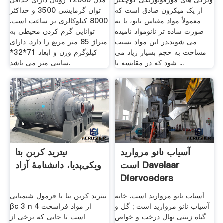
ویژگی های مورفولوژیکی کوچکتر
مدل 12000 رویال دارای حداقل
از یک میکرون صادق است که
توان گرمایشی 3500 و حداکثر
معمولاً مواد مقیاس نانو، یا به
8000 کیلوکالری بر ساعت است.
صورت ساده تر نانومواد نامیده
توانایی گرم کردن محیطی به
می شوند.در این مواد نسبت
متراژ 85 متر مربع را دارد. دارای
مساحت به حجم بسیار زیاد می
کیلوگرم وزن و ابعاد 71*32*
شود که در مقایسه با ...
سانتی متر می باشد.
آسیاب نانو مروارید
نیترید کربن بتا
است Davelaar
ویکی‌پدیا، دانشنامهٔ آزاد
Diervoeders
آسیاب نانو مروارید است. خانه
نیترید کربن بتا با فرمول شیمیایی
آسیاب نانو مروارید است ; گل و
βc 3 n 4 از مواد فراسخت
گیاه زینتی نهال درخت و خواص
است تا جایی که برخی از