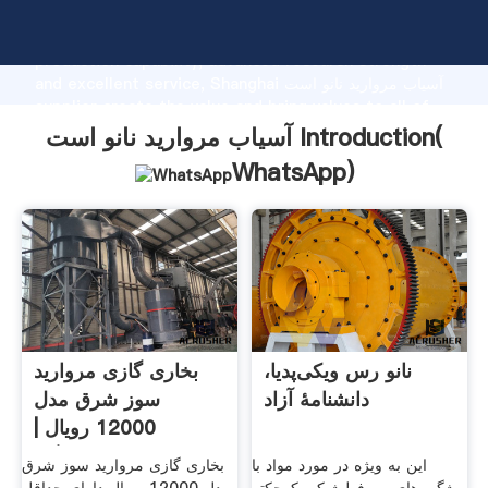
آسیاب مروارید نانو است manufacturer Grasping strong
production capability, advanced research strength
and excellent service, Shanghai آسیاب مروارید نانو است
supplier create the value and bring values to all of
customers.
آسیاب مروارید نانو است Introduction(
WhatsApp
)
نانو رس ویکی‌پدیا،
بخاری گازی مروارید
دانشنامهٔ آزاد
سوز شرق مدل
12000 رویال |
فروشگاه .
این به ویژه در مورد مواد با
بخاری گازی مروارید سوز شرق