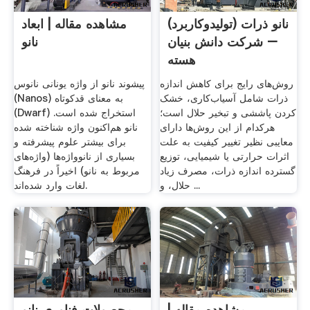
نانو ذرات (تولیدوکاربرد)
مشاهده مقاله | ابعاد
– شرکت دانش بنیان
نانو
هسته
روش‌های رایج برای کاهش اندازه
پیشوند نانو از واژه یونانی نانوس
ذرات شامل آسیاب‌کاری، خشک
(Nanos) به معنای قدکوتاه
کردن پاششی و تبخیر حلال است؛
(Dwarf) استخراج شده است.
هرکدام از این روش‌ها دارای
نانو هم‌اکنون واژه شناخته شده
معایبی نظیر تغییر کیفیت به علت
برای بیشتر علوم پیشرفته و
اثرات حرارتی یا شیمیایی، توزیع
بسیاری از نانوواژه‌ها (واژه‌های
گسترده اندازه ذرات، مصرف زیاد
مربوط به نانو) اخیراً در فرهنگ
حلال، و ...
لغات وارد شده‌اند.
مشاهده مقاله |
محصولات فناوری نانو