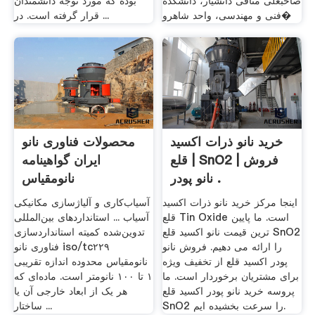
صاحبعلی منافی دانشیار، دانشکده
بوده که مورد توجه دانشمندان
فنی و مهندسی، واحد شاهرو�
قرار گرفته است. در ...
خرید نانو ذرات اکسید
محصولات فناوری نانو
قلع | SnO2 | فروش
ایران گواهینامه
نانو پودر .
نانومقیاس
اینجا مرکز خرید نانو ذرات اکسید
آسیاب‌کاری و آلیاژسازی مکانیکی
قلع Tin Oxide است. ما پایین
آسیاب ... استانداردهای بین‌المللی
ترین قیمت نانو اکسید قلع SnO2
تدوین‌شده کمیته استانداردسازی
را ارائه می دهیم. فروش نانو
فناوری نانو iso/tc۲۲۹
پودر اکسید قلع از تخفیف ویژه
نانومقیاس محدوده اندازه تقریبی
برای مشتریان برخوردار است. ما
۱ تا ۱۰۰ نانومتر است. ماده‌ای که
پروسه خرید نانو پودر اکسید قلع
هر یک از ابعاد خارجی آن یا
SnO2 را سرعت بخشیده ایم.
ساختار ...