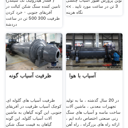
نوین پرورش طیور آسیاب چکشی
(فشار هیدرولیک تک سیلندر )
3 تن در ساعت مورد تایید . >>
تامین کننده سنگ شکن کبالت در
نگاه هزینه
آفریقای جنوبی · خرد کردن
ظرفیت 300 500 تن در ساعت
دردشة
آسیاب با هوا
ظرفیت آسیاب گونه
در 20 سال گذشته ، ما به تولید
ظرفیت آسیاب های گلوله ای.
تجهیزات معدنی ، ماشین آلات
کوچک آسیاب ظرفیت در آفریقای
ساخت ماسه و آسیاب های سنگ
جنوبی. این گونه گیاهان به ماشین
زنی صنعتی اختصاص داده ایم ،
آلات آسیاب گلوله. این گونه
ارائه راه های بزرگراه ، راه آهن
گیاهان به قیمت سنگ شکن