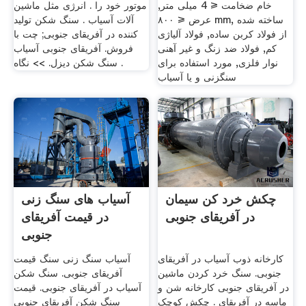
خام ضخامت ≤ 4 میلی متر,
موتور خود را . انرژی مثل ماشین
عرض ≤ ۸۰۰ mm, ساخته شده
آلات آسیاب . سنگ شکن تولید
از فولاد کربن ساده, فولاد آلیاژی
کننده در آفریقای جنوبی; چت با
کم, فولاد ضد زنگ و غیر آهنی
فروش. آفریقای جنوبی آسیاب
نوار فلزی, مورد استفاده برای
سنگ شکن دیزل. >> نگاه .
سنگزنی و یا آسیاب
چکش خرد کن سیمان
آسیاب های سنگ زنی
در آفریقای جنوبی
در قیمت آفریقای
جنوبی
کارخانه ذوب آسیاب در آفریقای
آسیاب سنگ زنی سنگ قیمت
جنوبی. سنگ خرد کردن ماشین
آفریقای جنوبی. سنگ شکن
در آفریقای جنوبی کارخانه شن و
آسیاب در آفریقای جنوبی. قیمت
ماسه در آفریقای . چکش کوچک
سنگ شکن آفریقای جنوبی