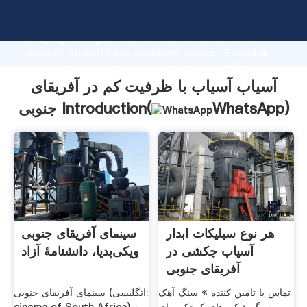
آسیاب آسیاب با ظرفیت کم در آفریقای جنوبی manufacturer
Grasping strong production capability, advanced
research strength and excellent service, Shanghai
آسیاب آسیاب با ظرفیت کم در آفریقای جنوبی supplier
create the value and bring values to all of customers.
آسیاب آسیاب با ظرفیت کم در آفریقای
)
WhatsApp
جنوبی Introduction(
هر نوع سیلیکات ابدار
سینمای آفریقای جنوبی
آسیاب چکشی در
ویکی‌پدیا، دانشنامهٔ آزاد
آفریقای جنوبی
تماس با تامین کننده » سنگ آهک
سینمای آفریقای جنوبی (انگلیسی: