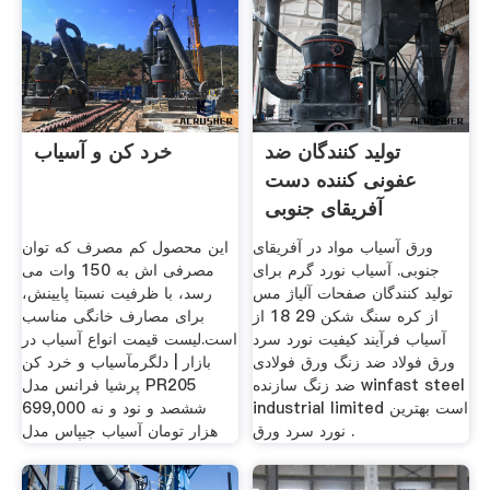
تولید کنندگان ضد
خرد کن و آسیاب
عفونی کننده دست
آفریقای جنوبی
ورق آسیاب مواد در آفریقای
این محصول کم مصرف که توان
جنوبی. آسیاب نورد گرم برای
مصرفی اش به 150 وات می
تولید کنندگان صفحات آلیاژ مس
رسد، با ظرفیت نسبتا پایینش،
از کره سنگ شکن 29 18 از
برای مصارف خانگی مناسب
آسیاب فرآیند کیفیت نورد سرد
است.لیست قیمت انواع آسیاب در
ورق فولاد ضد زنگ ورق فولادی
بازار | دلگرمآسیاب و خرد کن
ضد زنگ سازنده winfast steel
پرشیا فرانس مدل PR205
industrial limited است بهترین
699,000 ششصد و نود و نه
نورد سرد ورق .
هزار تومان آسیاب جیپاس مدل