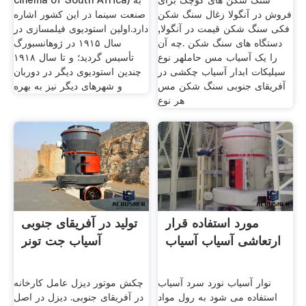
سنگ شکن های کوچک برای
cinema of South Africa) به
فروش در آنگولا زغال سنگ شکن
صنعت سینما در این کشور اشاره
فکی سنگ شکن قیمت در آنگولا,
دارد.اولین استودیوی فیلمسازی در
دستگاه های سنگ شکن .چه آن
سال ۱۹۱۵ در ژوهانسبورگ
را یک آسیاب مس حاملهر نوع
تأسیس گردید؛ و تا سال ۱۹۱۸
سیلیکات ابدار آسیاب چکشی در
چندین استودیوی دیگر در دوربان
آفریقای جنوبی سنگ شکن مس
و شهرهای دیگر نیز به بهره
هر نوع
مورد استفاده قرار
تولید در آفریقای جنوبی
ارتعاشی آسیاب آسیاب
آسیاب جت تونر
نوار آسیاب نورد سرد آسیاب
چکش موتور دیزل عامل کارخانه
استفاده می شود به رول مواد
در آفریقای جنوبی. دیزل در اصل