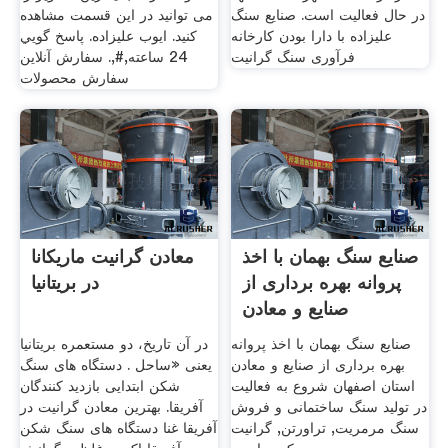
در حال فعالیت است. صنایع سنگ
می توانید در این قسمت مشاهده
علیزاده با دارا بودن کارخانه
کنید. ایوب علیزاده. پاسخ گويي
فرآوری سنگ گرانیت
24 ساعته,#,. سفارش آنلاين
سفارش محصولات
صنایع سنگ بهمان با اخذ
معادن گرانیت ماریکانا
پروانه بهره برداری از
در بریتانیا
صنایع و معادن
صنایع سنگ بهمان با اخذ پروانه
در آن تاریخ، دو مستعمره بریتانیا
بهره برداری از صنایع و معادن
یعنی «ساحل . دستگاه های سنگ
استان اصفهان شروع به فعالیت
شکن ابتدایی بازدید کنندگان
در تولید سنگ ساختمانی و فروش
آفریقا. بهترین معادن گرانیت در
سنگ مرمریت, تراورتن, گرانیت
آفریقا غنا دستگاه های سنگ شکن