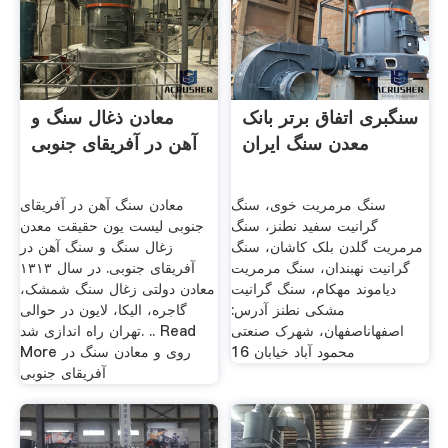
سنگبری اتفاق برتر بانک
معادن ذغال سنگ و
معدن سنگ ایران
آهن در آفریقای جنوبی
سنگ مرمریت خوی، سنگ
معادن سنگ آهن در آفریقای
گرانیت سفید نطنز، سنگ
جنوبی لیست یون حقیقت معدن
مرمریت گلدن بلک کاشان، سنگ
زغال سنگ و سنگ آهن در
گرانیت نهبندان، سنگ مرمریت
آفریقای جنوبی. در سال ۱۳۱۳
دیاموند مهکام، سنگ گرانیت
معادن دولتی زغال سنگ شمشک،
مشکی نطنز آدرس:
گاجره، الیکا، لایون در حوالی
اصفهاناصفهان، شهرک صنعتی
تهران راه اندازی شد. .. Read
محمود آباد خیابان 16
More روی و معادن سنگ در
آفریقای جنوبی