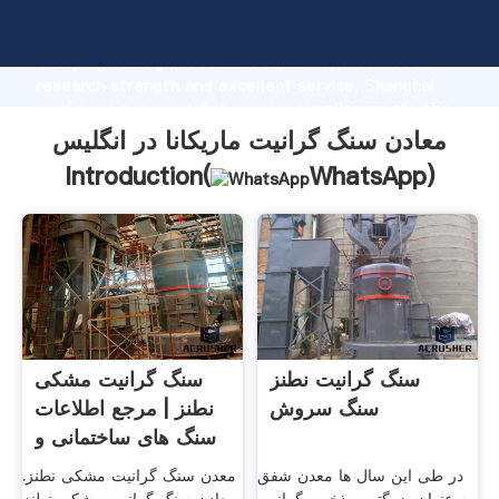
معادن سنگ گرانیت ماریکانا در انگلیس manufacturer
Grasping strong production capability, advanced
research strength and excellent service, Shanghai
معادن سنگ گرانیت ماریکانا در انگلیس supplier create the
value and bring values to all of customers.
معادن سنگ گرانیت ماریکانا در انگلیس
Introduction(
WhatsApp
)
سنگ گرانیت نطنز
سنگ گرانیت مشکی
سنگ سروش
نطنز | مرجع اطلاعات
سنگ های ساختمانی و
در طی این سال ها معدن شفق
معدن سنگ گرانیت مشکی نطنز.