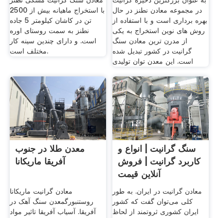
به عنوان بزرگترین ذخیره گرانیت
معادن سنگ گرانیت مشکی نطنز
در مجموعه معادن نطنز در حال
با استخراج ماهیانه بیش از 2500
بهره برداری است و با استفاده از
تن در کاشان کیلومتر 5 جاده
روش های نوین استخراج به یکی
نطنز به سمت روستای اوره
از مدرن ترین معادن سنگ
است. و دارای چندین سینه کار
گرانیت در کشور تبدیل شده
مختلف است.
است. این معدن توان تولیدی
سنگ گرانیت | انواع و
معدن طلا در جنوب
کاربرد گرانیت | فروش
آفریقا ماریکانا
آنلاین قیمت
معادن گرانیت در ایران. به طور
معادن گرانیت ماریکانا
کلی می‌توان گفت که کشور
روستنبورگمعدن سنگ آهک در
ایران کشوری ثروتمند از لحاظ
آفریقا. آسیاب آفریقا تاثیر مواد