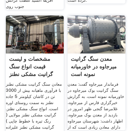
کرده است.
آفریقا اکسید غلظت گرانش
جنوب روی
معدن سنگ گرانیت
مشخصات و لیست
میرجاوه در خاورمیانه
قیمت انواع سنگ
نمونه است
گرانیت مشکی نطنز
قیمت و
فرماندار میرجاوه گفت: معدن
معادن سنگ گرانیت مشکی نطنز
سنگ گرانیت بوک میرجاوه در
با فرآوری ماهیانه بیش از 3000
خاورمیانه نمونه است. به گزارش
تن در کاشان کیلومتر 5 جاده
خبرگزاری فارس از میرجاوه،
نطنز به سمت روستای اوره
غلامرضا گنجی ظهر امروز در
است. انواع سنگ مشکی نظنز.
بازدید از معدن بوک میرجاوه،
گرانیت مشکی نطنز مولایی (
اظهار داشت: شهرستان میرجاوه
رنگ تیره با خطوط چاپی )
دارای معادن زیادی است که از
گرانیت مشکی نطنز علیزاده