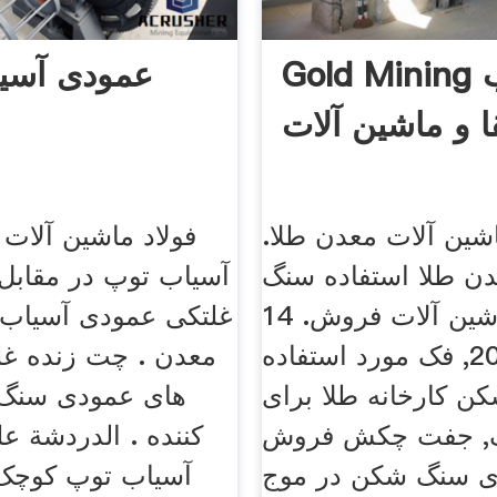
Gold Mining در جنوب
عمودی آسی
ا و ماشین آلات
اشین آلات معدن طلا.
فولاد ماشین آلات 
ن طلا استفاده سنگ
آسیاب توپ در مقاب
شکن و ماشین آلات فروش. 14
غلتکی عمودی آسیاب
ژوئن 2016, فک مورد استفاده
معدن . چت زنده غ
ن کارخانه طلا برای
های عمودی سنگ 
, جفت چکش فروش
کننده . الدردشة عل
ی سنگ شکن در موج
آسیاب توپ کوچک