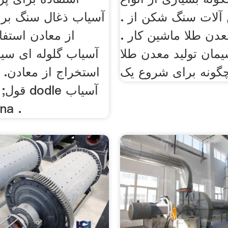
آلات سنگ شکن از .
آسیاب ذغال سنگ برا
دن طلا ماشین کار .
از معادن استف
یمان تولید معدن طلا
آسیاب گلوله ای سیا
استخراج از معادن. 
قول; آسی
توپina