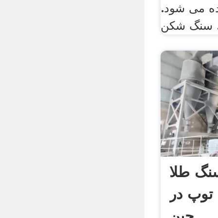
ده می شود.
 ...
نگ طلا
 توپ در
چین