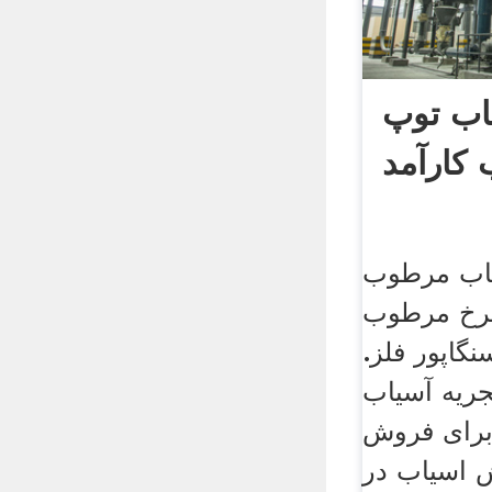
اب توپ
کارآمد
اب مرطوب
چرخ مرطوب
گاپور فلز.
ریه آسیاب
رای فروش
ش اسیاب در