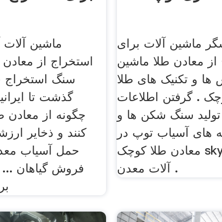
گر ماشین آلات برای
ماشین آلات 
از معادن طلا ماشین
استخراج از معادن ط
ها و تکنیک های طلا
سنگ استخراج چ
ک . گرفتن اطلاعات sky
گذشت تا ایرانیها
 تولید سنگ شکن ها و
چگونه از معادن ط
ه های آسیاب توپ در
کنند و ذخایر ارزشم
معادن طلا کوچک sky ماشین
حمل آسیاب معدن
آلات معدن .
فروش گیاهان ...
بر