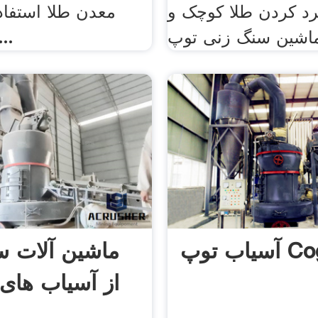
د کردن طلا کوچک و
معدن طلا استفا
سنگ شکن
 Coghill
ماشین آلات س
از آسیاب های