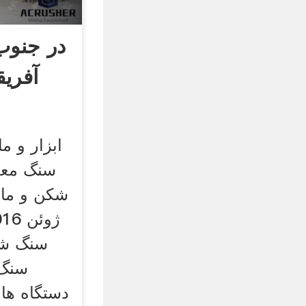
آفریق
ابزار و م
سنگ معد
سنگ شک
سنگ
دستگاه ها