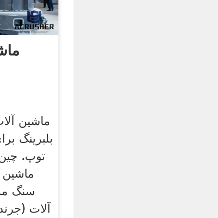
ماش
ماشین آلا
بلبرینگ بر
توپ. چین
ماشین 
سنگ مر
آلات (جرن