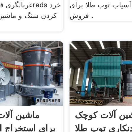
آسیاب توپ طلا برای
غربالگری قیمت 
فروش .
کردن سنگ و ماشین
ین آلات کوچک
ماشین آلات
نکاری توپ طلا
برای استخراج ا