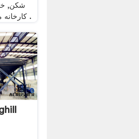
شکن, خر
کارخانه ماشین سنگ زنی توپ .
آسیاب توپ