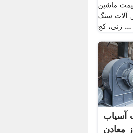
ماشینreds خرد
 آلات سنگ
زنی، کج ...
 آسیاب
ز معادن