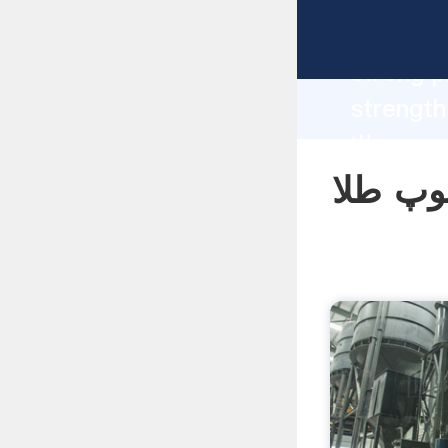
s manufacturer G
strong p
ماشین آلات
s supplier create the value and
values t