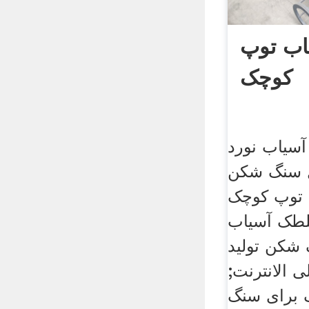
اب توپ
کوچک
آسیاب نورد
ل سنگ شکن
 توپ کوچک
لطک آسیاب
شکن تولید
ى الانترنت;
 برای سنگ