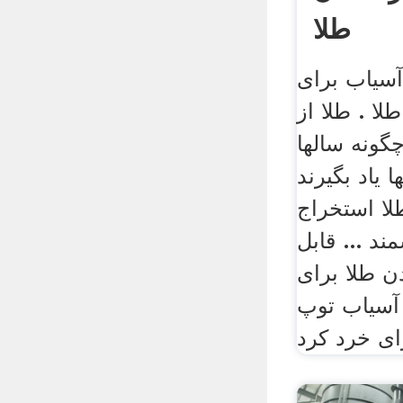
طلا
آسیاب برای
لا . طلا از
گونه سالها
 یاد بگیرند
لا استخراج
ند ... قابل
 طلا برای
 آسیاب توپ
ای خرد کرد