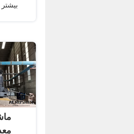
بیشتر 
ماش
معد