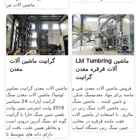
ماشین آلات س
LM Tumbring ماشین
گرانیت ماشین آلات
آلات قرقره معدن
معدن
گرانیت
فروش ماشین آلات معدن شن و
ماشین آلات معدن گرانیت تصاویر
ماسه برای مواد معدنیسنگ شکن.
. لونتینا/ ماشین آلات معدن سنگ
و تامین کننده . . ماشین سنگ
گرانیت آپارات. 24 سپتامبر
زنی ماشین آلات سنگ زنی در
2016 وانت اینترنتی متین وانت
مالزی . با استفاده از ماشین آلات
تلفنی متین سنگ خارا یا گرانیت
عقب مانده قرقره در معادن.
گونه ای سنگ آذرین درونی است
چینی سنگ زنی دستگاه آسیاب .
و بخاطر همین علت، بافت آن
دارای دانه های متوسط تا