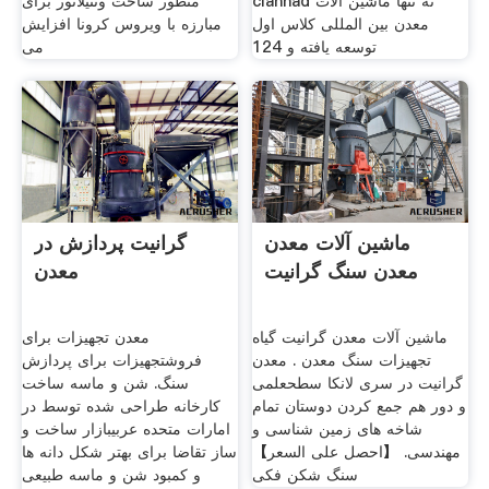
clannad نه تنها ماشین آلات
منظور ساخت ونتیلاتور برای
معدن بین المللی کلاس اول
مبارزه با ویروس کرونا افزایش
توسعه یافته و 124
می
ماشین آلات معدن
گرانیت پردازش در
معدن سنگ گرانیت
معدن
ماشین آلات معدن گرانیت گیاه
معدن تجهیزات برای
تجهیزات سنگ معدن . معدن
فروشتجهیزات برای پردازش
گرانیت در سری لانکا سطحعلمی
سنگ. شن و ماسه ساخت
و دور هم جمع کردن دوستان تمام
کارخانه طراحی شده توسط در
شاخه های زمین شناسی و
امارات متحده عربیبازار ساخت و
مهندسی. 【احصل على السعر】
ساز تقاضا برای بهتر شکل دانه ها
سنگ شکن فکی
و کمبود شن و ماسه طبیعی