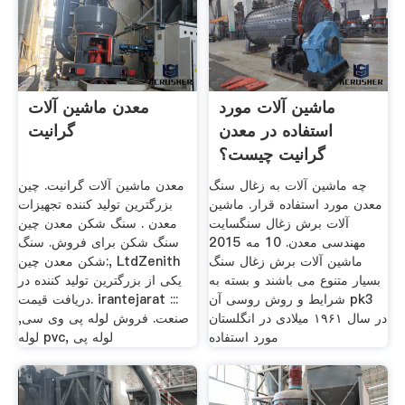
ماشین آلات مورد
معدن ماشین آلات
استفاده در معدن
گرانیت
گرانیت چیست؟
چه ماشین آلات به زغال سنگ
معدن ماشین آلات گرانیت. چین
معدن مورد استفاده قرار. ماشین
بزرگترین تولید کننده تجهیزات
آلات برش زغال سنگسایت
معدن . سنگ شکن معدن چین
مهندسی معدن. 10 مه 2015
سنگ شکن برای فروش. سنگ
ماشین آلات برش زغال سنگ
شکن معدن چین:, LtdZenith
بسیار متنوع می باشند و بسته به
یکی از بزرگترین تولید کننده در
شرایط و روش روسی آن pk3
دریافت قیمت. irantejarat :::
در سال ۱۹۶۱ میلادی در انگلستان
صنعت. فروش لوله پی وی سی,
مورد استفاده
لوله pvc, لوله پی