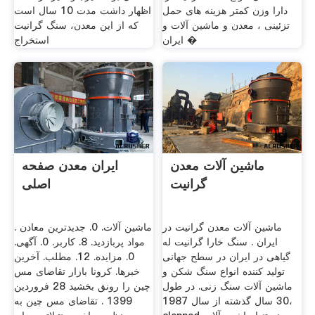
دارا وزن کمتر هزینه های حمل
اظهار داشت مدت 10 سال است
تزئینی ، معدن و ماشین آلات و
که از این معدن، سنگ گرانیت
ایران �
استخراج
ماشین آلات معدن
ایران معدن صفحه
گرانیت
اصلی
ماشین آلات معدن گرانیت در
ماشین آلات. 0. جدیدترین معادن .
ایران . سنگ خارا گرانیت له
مواد پربازدید. 8. کاربر. 0. آگهی.
گیاهی در ایران در سطح جهانی
0. مزایده. 12. مطلب. آخرین
تولید کننده انواع سنگ شکن و
خبرها. کرونا بازار تقاضای مس
ماشین آلات سنگ زنی. در طول
چین را رونق بخشید 28 فروردين
30 سال گذشته از سال 1987،
1399 . تقاضای مس چین به