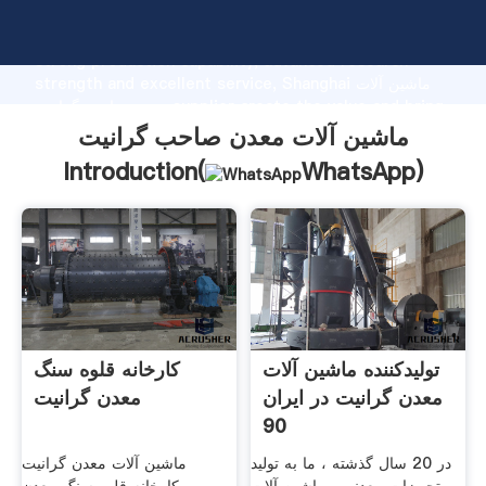
ماشین آلات معدن صاحب گرانیت manufacturer Grasping
strong production capability, advanced research
strength and excellent service, Shanghai ماشین آلات
معدن صاحب گرانیت supplier create the value and bring
values to all of customers.
ماشین آلات معدن صاحب گرانیت
Introduction(
WhatsApp
)
تولیدکننده ماشین آلات
کارخانه قلوه سنگ
معدن گرانیت در ایران
معدن گرانیت
90
در 20 سال گذشته ، ما به تولید
ماشین آلات معدن گرانیت