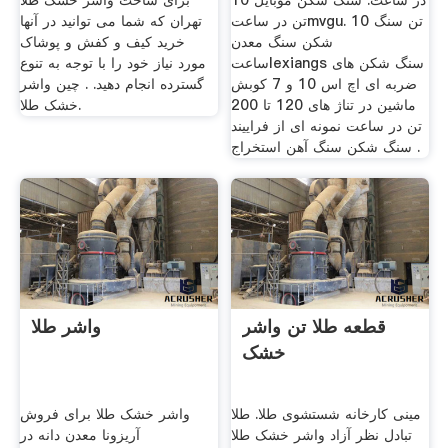
در ساعت. سنگ شکن موبایل 10
برای ساخت واشر خشک طلا
تن در ساعتmvgu. 10 تن سنگ
تهران که شما می توانید در آنها
شکن سنگ معدن
خرید کیف و کفش و پوشاک
ساعتlexiangs سنگ شکن های
مورد نیاز خود را با توجه به تنوع
ضربه ای اچ اس 10 و 7 کوبش
گسترده انجام دهید. . چین واشر
ماشین در تناژ های 120 تا 200
خشک طلا.
تن در ساعت نمونه ای از فراییند
سنگ شکن سنگ آهن استخراج .
قطعه طلا تن واشر
واشر طلا
خشک
مینی کارخانه شستشوی طلا. طلا
واشر خشک طلا برای فروش
تبادل نظر آزاد واشر خشک طلا
آریزونا معدن دانه در