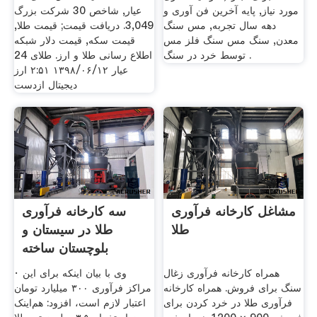
مورد نیاز, پایه آخرین فن آوری و
عیار, شاخص 30 شركت بزرگ
دهه سال تجربه, مس سنگ
3,049. دریافت قیمت; قیمت طلا,
معدن, سنگ مس سنگ فلز مس
قیمت سکه, قیمت دلار شبکه
توسط خرد در سنگ .
اطلاع رسانی طلا و ارز. طلای 24
عیار ۱۳۹۸/۰۶/۱۲ ۲:۵۱ ارز
دیجیتال ازدست
مشاغل کارخانه فرآوری
سه کارخانه فرآوری
طلا
طلا در سیستان و
بلوچستان ساخته
می‌شود
همراه کارخانه فرآوری زغال
· وی با بیان اینکه برای این
سنگ برای فروش. همراه کارخانه
مراکز فرآوری ۳۰۰ میلیارد تومان
فرآوری طلا در خرد کردن برای
اعتبار لازم است، افزود: هم‌اینک