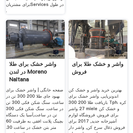
برای مشتریانServices در طول
.
واشر و خشک طلا برای
واشر خشک برای طلا
فروش
در لندن Moreno
Naitana
بهترین خرید واشر و خشک کن
صفحه خانگی | واشر خشک برای
اندونزیایی. واشر خشک برای
بهبود جای طلا 200 300 تن در
بازیافت طلا 200 300 Tph. کره
ساعت. سنگ شکن فکی 300 تن
27 واشر miele و خشک کن
در ساعت. سنگ شکن فکی 300
برای فروش. فروشگاه لوازم
تن در ساعت,آسیا یک دستگاه
آشپزخانه جدید, 2017 برای
بچینگ پلانت افقی به ظرفیت 60
فروش ذغال سرخ کن, واشر دار
متر بتن خشک در ساعت 30.