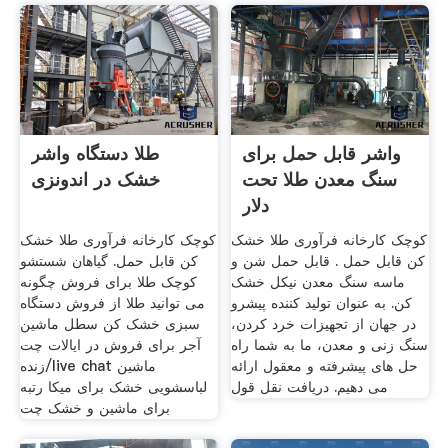
واشر قابل حمل برای
طلا دستگاه واشر
سنگ معدن طلا تحت
خشک در اندونزی
دلار
کوچک کارخانه فرآوری طلا خشک
کوچک کارخانه فرآوری طلا خشک
کن قابل حمل . قابل حمل شن و
کن قابل حمل. گیاهان شستشو
ماسه سنگ معدن نیکل خشک
کوچک طلا برای فروش چگونه
کن. به عنوان تولید کننده پیشرو
می توانید طلا از فروش دستگاه
در جهان از تجهیزات خرد کردن،
سبزی خشک کن سطل ماشین
سنگ زنی و معدن، ما به شما راه
آجر برای فروش در ایالات چت
حل های پیشرفته و معقول ارائه
زنده/live chat ماشین
می دهیم. دریافت نقل قول
لباسشویی خشک برای میکا رتبه
برای ماشین و خشک چت