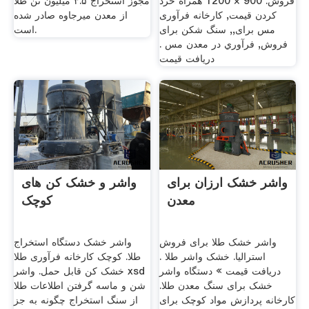
فروش. 900 × 1200 همراه خرد
مجوز استخراج ۳.۵ میلیون تن طلا
کردن قیمت, کارخانه فرآوری
از معدن میرجاوه صادر شده
مس برای,, سنگ شکن برای
است‌.
فروش, فرآوري در معدن مس .
دریافت قیمت
واشر خشک ارزان برای
واشر و خشک کن های
معدن
کوچک
واشر خشک طلا برای فروش
واشر خشک دستگاه استخراج
استرالیا. خشک واشر طلا .
طلا. کوچک کارخانه فرآوری طلا
دریافت قیمت » دستگاه واشر
خشک کن قابل حمل. واشر xsd
خشک برای سنگ معدن طلا.
شن و ماسه گرفتن اطلاعات طلا
کارخانه پردازش مواد کوچک برای
از سنگ استخراج چگونه به جز