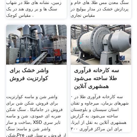
سنگ معدن مس طلا. های خام و
زمین، نشانه های طلا در شهاب
پردازش خشک در مدار بیولیچ در
سنگ ها و بر روی هند در یک
مقیاس تجارى
مقیاس کوچک .
سه کارخانه فرآوری
واشر خشک برای
طلا ساخته می‌شود
کوارتزیت فروش
همشهری آنلاین
· سه کارخانه فرآوری طلا در
واشر شن و ماسه کوارتزیت
شهرهای بزمان، میرجاوه و تفتان
برای فروش. شکن شن برای
استان سیستان و بلوچستان
فروش در جامائیکا . سنگ شکن
ساخته می‌شود. به گزارش
ضربه ای عمودی، شن و ماسه
همشهری آنلاین به نقل از ایرنا،
ساخت و ساز, XSD تایر سری
برای این مراکز فرآوری ۳۰۰
واشر شن و ماسه; سنگ
شکن,Pre از فروش, پرسنل فنی