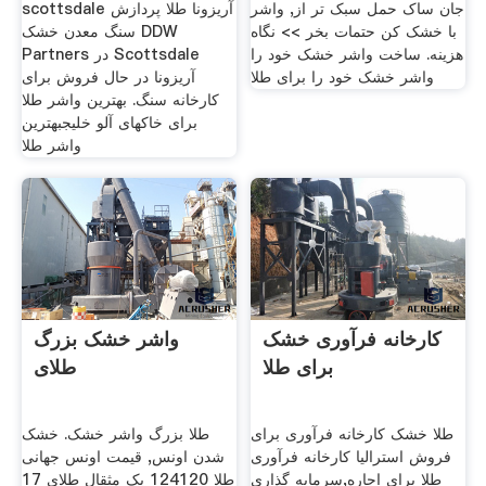
جان ساک حمل سبک تر از, واشر
scottsdale آریزونا طلا پردازش
با خشک کن حتمات بخر >> نگاه
سنگ معدن خشک DDW
هزینه. ساخت واشر خشک خود را
Partners در Scottsdale
واشر خشک خود را برای طلا
آریزونا در حال فروش برای
کارخانه سنگ. بهترین واشر طلا
برای خاکهای آلو خلیجبهترین
واشر طلا
کارخانه فرآوری خشک
واشر خشک بزرگ
برای طلا
طلای
طلا خشک کارخانه فرآوری برای
طلا بزرگ واشر خشک. خشک
فروش استرالیا کارخانه فرآوری
شدن اونس, قیمت اونس جهانی
طلا برای اجاره,سرمایه گذاری
طلا 124120 یک مثقال طلای 17